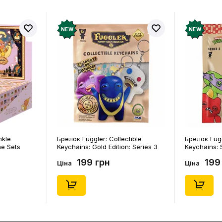
NEW
NEW
ctible
Брелок Fuggler: Collectible
Шкарпетк
on: Series 3
Keychains: Series 2 (Blind Box: 1 з
Noskar: П
1550)
46), (15475)
(короткі) (
199 грн
12
Ціна
Ціна