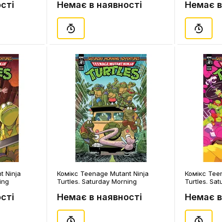
сті
Немає в наявності
Немає в
(Barravecchia's Cover), (310261)
Bishop's Co
t Ninja
Комікс Teenage Mutant Ninja
Комікс Tee
ing
Turtles. Saturday Morning
Turtles. Sa
Pads. Part
Adventures. Swapping Pads. Part
Adventures.
сті
Немає в наявності
Немає в
1)
1. Volume 2. #4 (Hymel's Cover),
Splinter. Vo
(150431)
Cover), (30