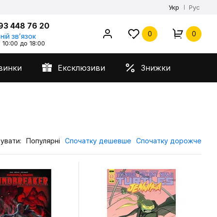
Укр
Рус
93 448 76 20
0
0
ній звʼязок
 10:00 до 18:00
винки
Ексклюзиви
Знижки
увати:
Популярні
Спочатку дешевше
Спочатку дорожче