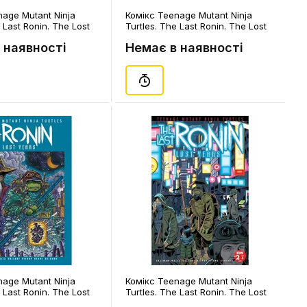
nage Mutant Ninja
Комікс Teenage Mutant Ninja
 Last Ronin. The Lost
Turtles. The Last Ronin. The Lost
e 1. #4 (Williams's
Years. Volume 1. #4 (Eastman &
 наявності
Немає в наявності
0431)
Bishop's Cover), (310421)
nage Mutant Ninja
Комікс Teenage Mutant Ninja
 Last Ronin. The Lost
Turtles. The Last Ronin. The Lost
me 1. #2 (Eastman &
Years. Volume 1. #2, (310211)