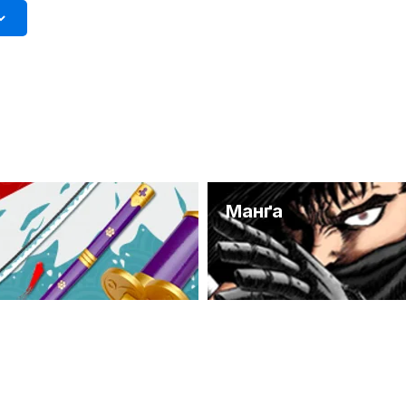
и
Манґа