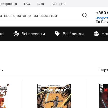
 повернення
FAQ
Блог
Контакти
+380 
Зворот
Пн-Пт: з
жі
Всі всесвіти
Всі бренди
Но
4
Сорт