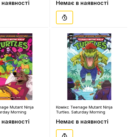
 наявності
Немає в наявності
ver), (310221)
nage Mutant Ninja
Комікс Teenage Mutant Ninja
turday Morning
Turtles. Saturday Morning
 Big Trouble in Master
Adventures. Swapping Pads. Part
 наявності
Немає в наявності
lume 1. #4 (Galloway's
1. Volume 2. #4 (Schoening's
8421)
Cover), (150421)