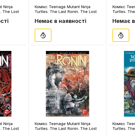
t Ninja
Комікс Teenage Mutant Ninja
Комікс Tee
n. The Lost
Turtles. The Last Ronin. The Lost
Turtles. The
ahzzah's
Years. Volume 1. #5 (Bishop &
Years. Volum
сті
Немає в наявності
Немає в
Eastman's Cover), (31027)
Cover), (31
t Ninja
Комікс Teenage Mutant Ninja
Комікс Tee
n. The Lost
Turtles. The Last Ronin. The Lost
Turtles. The
310411)
Years. Volume 1. #2
Years. Volu