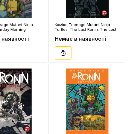
nage Mutant Ninja
Комікс Teenage Mutant Ninja
turday Morning
Turtles. The Last Ronin. The Lost
 Swapping Pads. Part
Years. Volume 1. #5, (310511)
 наявності
Немає в наявності
. #5 (Suntrup's Cover),