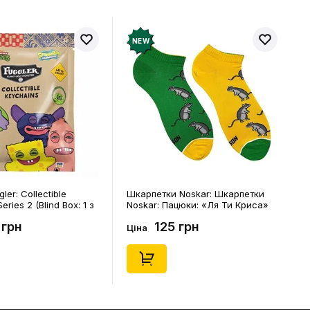
NEW
и Noskar: Шкарпетки
Шкарпетки Noskar: Шкарпетки
ацюки: «Ля Ти Криса»
Noskar: Пацюки: «Ля Ти Криса»
р. 41-46), (91679)
(короткі) (р. 36-40), (91678)
5 грн
125 грн
Ціна