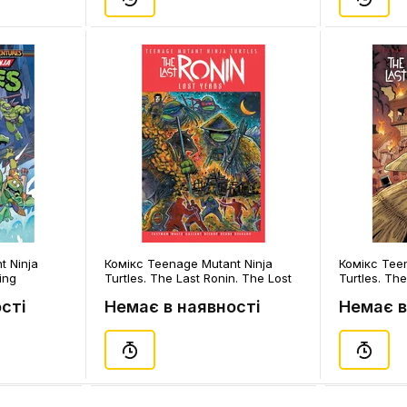
t Ninja
Комікс Teenage Mutant Ninja
Комікс Tee
ing
Turtles. The Last Ronin. The Lost
Turtles. The
Pads. Part
Years. Volume 1. #1 (Eastman's
Years. Volum
сті
Немає в наявності
Немає в
1)
Cover), (310121)