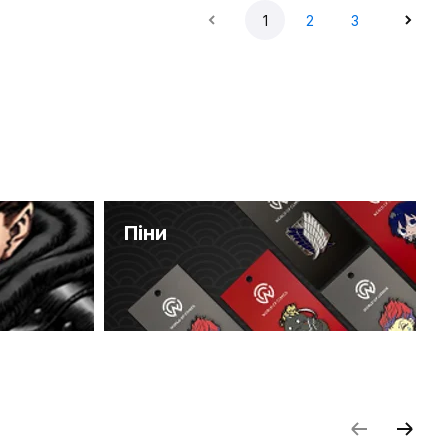
1
2
3
Піни