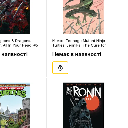
geons & Dragons.
Комікс Teenage Mutant Ninja
. All In Your Head. #5
Turtles. Jennika. The Cure for
(30082)
You. Part 1. Volume 1. #1, (19155)
 наявності
Немає в наявності