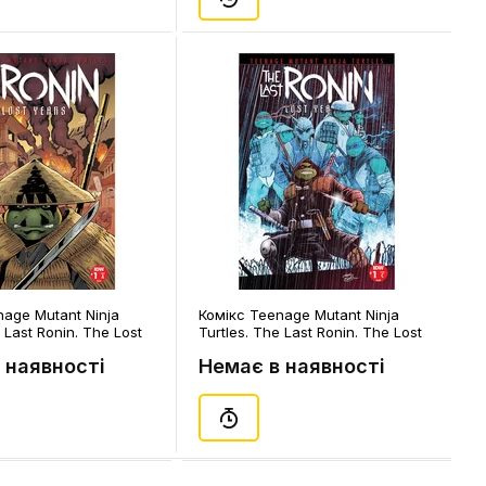
nage Mutant Ninja
Комікс Teenage Mutant Ninja
 Last Ronin. The Lost
Turtles. The Last Ronin. The Lost
e 1. #1, (310111)
Years. Volume 1. #1 (Smith's
 наявності
Немає в наявності
Cover), (310181)