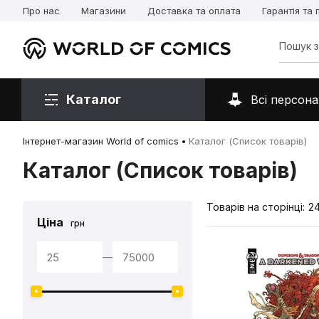
Про нас
Магазини
Доставка та оплата
Гарантія та
Каталог
Всі персона
Інтернет-магазин World of comics
Каталог (Список товарів)
Каталог (Список товарів)
Товарів на сторінці:
2
Ціна
грн
—