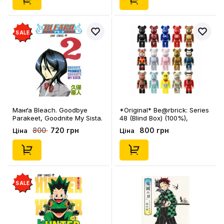
SALE
Манґа Bleach. Goodbye
*Original* Be@rbrick: Series
Parakeet, Goodnite My Sista.
48 (Blind Box) (100%),
Volume 2 (Japanese Edition),
(240626)
720 грн
800 грн
800
Ціна
Ціна
(732374)
SALE