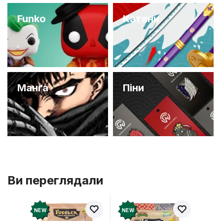
Funko
Катани
Манґа
Піни
Ви переглядали
NEW
NEW