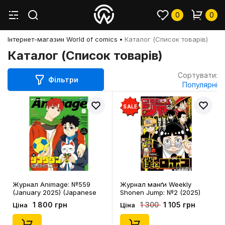
0
0
Інтернет-магазин World of comics
Каталог (Список товарів)
Каталог (Список товарів)
Сортувати:
Фільтри
Популярні
SALE
Журнал Animage: №559
Журнал манґи Weekly
(January 2025) (Japanese
Shonen Jump: №2 (2025)
Edition), (770156)
(Japanese Edition), (320153)
1 800 грн
1 105 грн
1 300
Ціна
Ціна