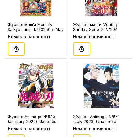
Журнал манґи Monthly
Журнал манґи Monthly
Saikyo Jump: №202505 (May
Sunday Gene-X: №294
2025) (Japanese Edition),
(January 2025) (Japanese
Немає в наявності
Немає в наявності
(110552)
Edition), (250158)
Журнал Animage: №523
Журнал Animage: №541
(January 2022) (Japanese
(July 2023) (Japanese
Edition), (770125)
Edition), (770736)
Немає в наявності
Немає в наявності