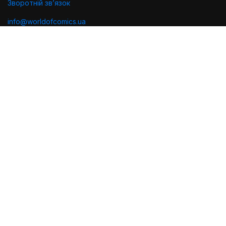
Зворотній звʼязок
info@worldofcomics.ua
Графік роботи
Пн-Пт: з 10:00 до 18:00
Сб-Нд: Вихідні (остання відправка - Пт о 17:00)
Ми в соцмережах
Політика конфіденційності
Публiчна оферта
Угода користувача
Проектування та дизайн
Розробка та підтримка
2026 © World of Comics. Всі права захищено.