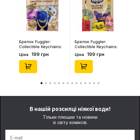
Брелок Fuggler:
Брелок Fuggler:
Collectible Keychains:
Collectible Keychains:
Gold Edition: Series 3
Series 2 (Blind Box: 1 з
199 грн
199 грн
Ціна
Ціна
(Blind Box: 1 з 24),
46), (15475)
(11550)
В нашій розсилці ніякої води!
Тільки плюшки та новини
зі світу коміксів.
E-mail