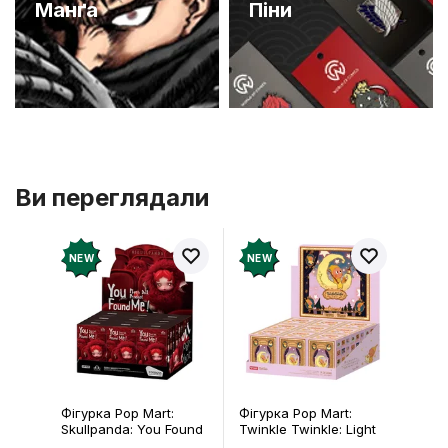
Манґа
Піни
Ви переглядали
NEW
NEW
Фігурка Pop Mart:
Брелок Fuggler:
Twinkle Twinkle: Light
Collectible Keychai
Up: Scene Sets Series
Gold Edition: Series