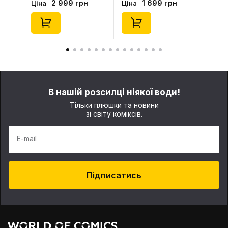
1 699 грн
199 грн
Ціна
Ціна
(Blind Box: 1 з 10)
(Blind Box: 1 з 24),
(Secret Edition),
(11550)
(21372)
В нашій розсилці ніякої води!
Тільки плюшки та новини
зі світу коміксів.
E-mail
Підписатись