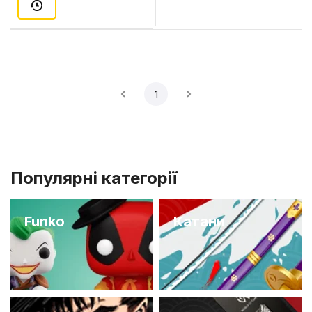
1
Популярні категорії
Funko
Катани