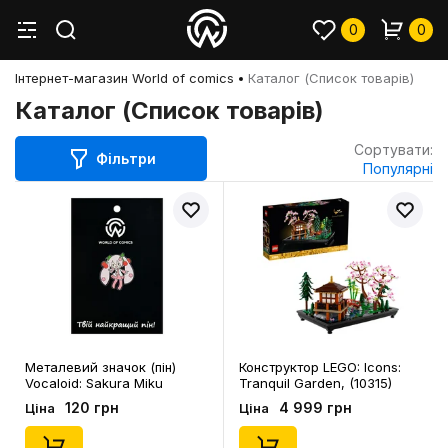
0
0
Інтернет-магазин World of comics
Каталог (Список товарів)
Каталог (Список товарів)
Сортувати:
Фільтри
Популярні
Металевий значок (пін)
Конструктор LEGO: Icons:
Vocaloid: Sakura Miku
Tranquil Garden, (10315)
(Sakura Blossom) (Chibi),
120 грн
4 999 грн
Ціна
Ціна
(14680)