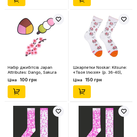
Набір джибітсів Japan
Шкарпетки Noskar: Kitsune:
Attributes: Dango, Sakura
«‎Твоя Ілюзія» (р. 36-40),
Flower and Mochi, (6594)
(91632)
100 грн
150 грн
Ціна
Ціна