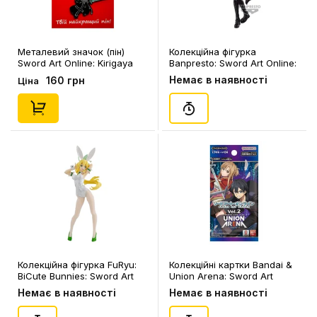
Металевий значок (пін)
Колекційна фігурка
Sword Art Online: Kirigaya
Banpresto: Sword Art Online:
Kazuto, (13874)
Variant Showdown: Sinon,
Немає в наявності
160 грн
Ціна
(880373)
Колекційна фігурка FuRyu:
Колекційні картки Bandai &
BiCute Bunnies: Sword Art
Union Arena: Sword Art
Online: Leafa (White Pearl),
Online (Vol. 2), (721267)
Немає в наявності
Немає в наявності
(27513)