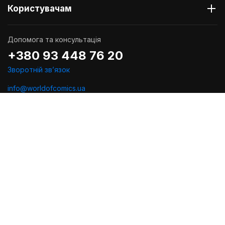
Користувачам
Допомога та консультація
+380 93 448 76 20
Зворотній звʼязок
info@worldofcomics.ua
Графік роботи
Пн-Пт: з 10:00 до 18:00
Сб-Нд: Вихідні (остання відправка - Пт о 17:00)
Ми в соцмережах
Політика конфіденційності
Публiчна оферта
Угода користувача
Проектування та дизайн