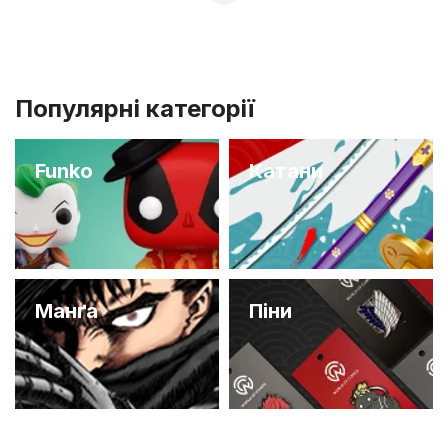
Популярні категорії
Funko
Катани
Манґа
Піни