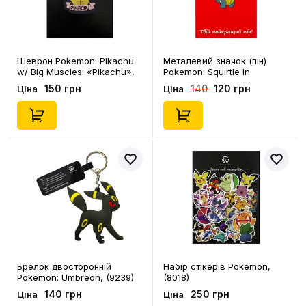
Шеврон Pokemon: Pikachu
Металевий значок (пін)
w/ Big Muscles: «‎Pikachu»,
Pokemon: Squirtle In
(6624)
Sunglasses, (10964)
150 грн
120 грн
140
Ціна
Ціна
Брелок двосторонній
Набір стікерів Pokemon,
Pokemon: Umbreon, (9239)
(8018)
140 грн
250 грн
Ціна
Ціна