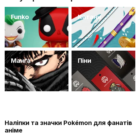
Funko
Катани
Манґа
Піни
Наліпки та значки Pokémon для фанатів
аніме