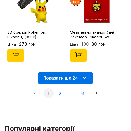
YEAR
3D брелок Pokemon:
Металевий значок (пін)
Pikachu, (9582)
Pokemon: Pikachu w/
Christmas Candy Cane,
270 грн
80 грн
100
Ціна
Ціна
(14415)
Показати ще 24
1
2
...
6
Популярні категорії