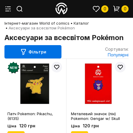
0
0
Інтернет-магазин World of comics
Каталог
Аксесуари за всесвітом Pokémon
Аксесуари за всесвітом Pokémon
Сортувати:
Фільтри
Популярні
NEW
Патч Pokemon: Pikachu,
Металевий значок (пін)
(6135)
Pokemon: Gengar w/ Skull
and Bones, (14657)
120 грн
120 грн
Ціна
Ціна