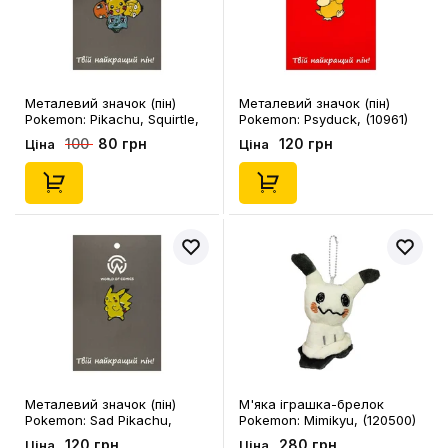
Металевий значок (пін)
Металевий значок (пін)
Pokemon: Pikachu, Squirtle,
Pokemon: Psyduck, (10961)
Charmander, Bulbasaur,
80 грн
120 грн
100
Ціна
Ціна
Psyduck and Jigglypuff,
(12672)
Металевий значок (пін)
М'яка іграшка-брелок
Pokemon: Sad Pikachu,
Pokemon: Mimikyu, (120500)
(12932)
120 грн
280 грн
Ціна
Ціна