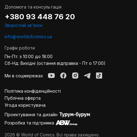
Покупці цінують інтернет-магазин
World of Comics
за:
Допомога та консультація
вигідну вартість продукції;
+380 93 448 76 20
оригінальний мерч і брендовий дизайн;
Зворотній звʼязок
швидку доставку по Україні;
охайне пакування;
info@worldofcomics.ua
стабільну якість товарів.
Графік роботи
Кожен значок, наліпка чи аксесуар проходить перевірку перед
Пн-Пт: з 10:00 до 18:00
відправленням. Такі вироби стануть чудовим доповненням до
колекції, стильним декором і вдалим подарунком для всіх
Сб-Нд: Вихідні (остання відправка - Пт о 17:00)
шанувальників Pokémon незалежно від віку та рівня
захоплення аніме-культурою.
Ми в соцмережах
Політика конфіденційності
Публiчна оферта
Угода користувача
Проектування та дизайн
Розробка та підтримка
2026 © World of Comics. Всі права захищено.