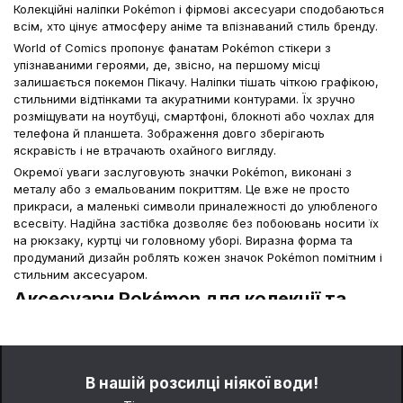
Колекційні наліпки Pokémon і фірмові аксесуари сподобаються
всім, хто цінує атмосферу аніме та впізнаваний стиль бренду.
World of Comics пропонує фанатам Pokémon стікери з
упізнаваними героями, де, звісно, на першому місці
залишається покемон Пікачу. Наліпки тішать чіткою графікою,
стильними відтінками та акуратними контурами. Їх зручно
розміщувати на ноутбуці, смартфоні, блокноті або чохлах для
телефона й планшета. Зображення довго зберігають
яскравість і не втрачають охайного вигляду.
Окремої уваги заслуговують значки Pokémon, виконані з
металу або з емальованим покриттям. Це вже не просто
прикраси, а маленькі символи приналежності до улюбленого
всесвіту. Надійна застібка дозволяє без побоювань носити їх
на рюкзаку, куртці чи головному уборі. Виразна форма та
продуманий дизайн роблять кожен значок Pokémon помітним і
стильним аксесуаром.
Аксесуари Pokémon для колекції та
подарунків
Сучасна колекція аксесуарів із покемонами стала частиною
стріт-стайлу та аніме-культури. Вони підходять підліткам,
В нашій розсилці ніякої води!
дорослим колекціонерам і всім, хто любить брендований