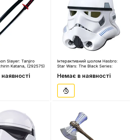
n Slayer: Tanjiro
Інтерактивний шолом Hasbro:
hirin Katana, (292575)
Star Wars: The Black Series:
Rogue One Imperial Stormtrooper:
 наявності
Немає в наявності
Electronic Helmet, (20189)