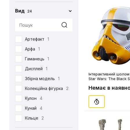
Вид
24
Артефакт
1
Арфа
1
Гаманець
1
Дисплей
1
Інтерактивний шолом 
Збірна модель
1
Star Wars: The Black S
Artillery Stormtrooper
Немає в наявно
Electronic Helmet, (17
Колекційна фігурка
2
Кулон
4
Кунай
4
Кільце
2
Мапа
1