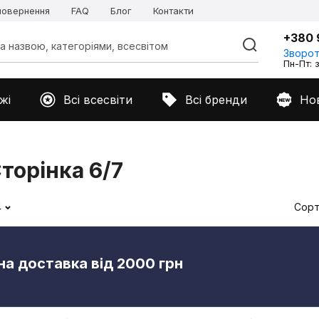
 повернення
FAQ
Блог
Контакти
+380 
Зворот
Пн-Пт: з
жі
Всі всесвіти
Всі бренди
Но
торінка 6/7
4
Сорт
а доставка від 2000 грн