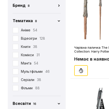
Бренд
8
Маска
1
AutoKing
2
Меч
46
Bandai
2
Тематика
8
Молот
3
Blizzard
1
Аніме
54
Ніж-тесак
1
CatToys
1
Відеоігри
128
Повязка
1
HCMY
1
Книги
38
Чарівна паличка The 
Рукавиці
2
Collection: Harry Potte
Hasbro
32
Комікси
31
Potter's Wand, (110547
Світильник
1
Немає в наявно
Noble Collection
39
Манґа
54
Світловий меч
20
•••
66
Мультфільми
46
Сокира
2
Серіали
38
Спис
1
Фільми
88
Сюрикен
1
Чарівна паличка
27
Всесвіти
16
Шолом
18