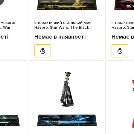
Hasbro:
Інтерактивний cвітловий меч
Інтерактив
s: War
Hasbro: Star Wars: The Black
Hasbro: Sta
lmet,
Series: Force FX Elite: Rey
Series: Forc
сті
Немає в наявності
Немає в
Skywalker: Lightsaber (LED &
Lightsaber 
Sound), (389065)
(965434)