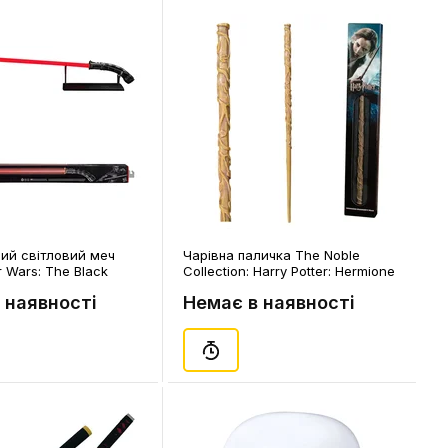
ний cвітловий меч
Чарівна паличка The Noble
r Wars: The Black
Collection: Harry Potter: Hermione
 FX Elite: Asajj
Granger’s Wand, (110554)
 наявності
Немає в наявності
ightsaber (LED &
025)