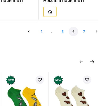
 наявності
Немає в наявності
 Plush), (6754)
1
...
5
6
7
NEW
NEW