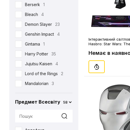
Berserk
1
Щит
1
Bleach
4
Demon Slayer
23
Genshin Impact
4
Інтерактивний cвітло
Gintama
1
Hasbro: Star Wars: Th
Series: Force FX Elite:
Немає в наявно
Lightsaber (LED & Soun
Harry Potter
35
Jujutsu Kaisen
4
Lord of the Rings
2
Mandalorian
3
Marvel
21
Предмет Всесвіту
58
Misfits
1
Naruto
7
One Piece
10