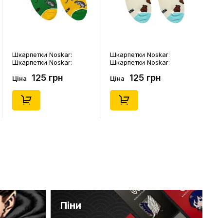
ar:
Шкарпетки Noskar:
Шкарпетки Noskar:
ar:
Шкарпетки Noskar:
Шкарпетки Noskar:
и Криса»
Капібари: «Капібара»
Капібари: «Капібара»
н
125 грн
125 грн
-40),
(короткі) (р. 41-46),
(короткі) (р. 36-40),
Ціна
Ціна
(91677)
(91676)
Піни