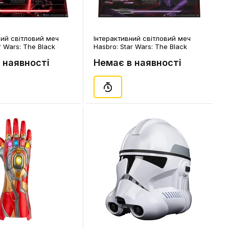
ний cвітловий меч
Інтерактивний cвітловий меч
r Wars: The Black
Hasbro: Star Wars: The Black
e FX Elite: Darth Vader:
Series: Force FX Elite: Darth Revan:
 наявності
Немає в наявності
(LED & Sound),
Lightsaber (LED & Sound), (198916)