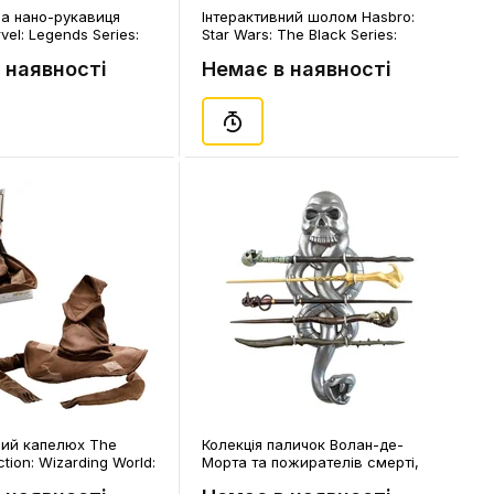
на нано-рукавиця
Інтерактивний шолом Hasbro:
vel: Legends Series:
Star Wars: The Black Series:
ano Gauntlet (Right-
Phase II Clone Trooper: Premium
 наявності
Немає в наявності
D & Sound), (842032)
Electronic Helmet, (162764)
ний капелюх The
Колекція паличок Волан-де-
ction: Wizarding World:
Морта та пожирателів смерті,
: Sorting Hat
Чорна мітка (підставка), (00570)