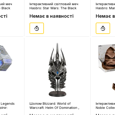
вий меч
Інтерактивний cвітловий меч
Інтерактив
e Black
Hasbro: Star Wars: The Black
Hasbro: Mar
 Luke
Series: Force FX Elite: Obi-Wan
Iron Man: N
сті
Немає в наявності
Немає в
(LED &
Kenobi: Lightsaber (LED & Sound),
handed / LE
(152109)
: Legends
Шолом Blizzard: World of
Інтерактив
lnir:
Warcraft: Helm Of Domination ,
Noble Colle
D & Sound),
(29308)
Harry Potter