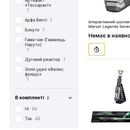
Артефакт
Star Wars
29
«Тессаракт»
1
Wizarding World
31
Арфа Венті
1
Інтерактивний шолом 
World of Warcraft
1
Marvel: Legends Serie
Бокуто
1
Machine: Electronic He
Немає в наявно
(76527)
Гама-чан (Гаманець
Наруто)
1
Дуговий реактор
1
Зілля удачі «‎Фелікс
феліціс»
1
Катана «Вадо
Ічімонджі»
В комплекті
2
2
Катана «Енма»
Ні
94
2
Катана «Кікоку»
Так
43
1
Катана «Нідай Кітецу»