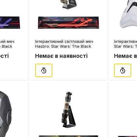
вий меч
Інтерактивний cвітловий меч
Інтерактив
e Black
Hasbro: Star Wars: The Black
Star Wars: T
 Darth Revan:
Series: Force FX Elite: Emperor
Order Storm
сті
Немає в наявності
Немає в
d), (69181)
Palpatine: Lightsaber (LED &
Helmet, (73
Sound), (75664)