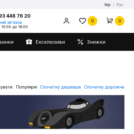
Укр
Рус
93 448 76 20
0
0
ній звʼязок
 10:00 до 18:00
винки
Ексклюзиви
Знижки
увати:
Популярні
Спочатку дешевше
Спочатку дорожче