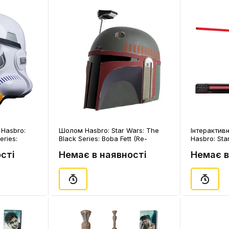
Hasbro:
Шолом Hasbro: Star Wars: The
Інтерактив
eries:
Black Series: Boba Fett (Re-
Hasbro: Sta
: Premium
Armored): Premium Electronic
Series: Force
сті
Немає в наявності
Немає в
2671)
Helmet, (392768)
Ventress: L
Sound), (97