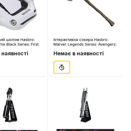
ний шолом Hasbro:
Інтерактивна сокира Hasbro:
he Black Series: First
Marvel: Legends Series: Avengers:
trooper: Electronic
Endgame: Thor: Stormbreaker
 наявності
Немає в наявності
709)
Electronic Axe, (73177)