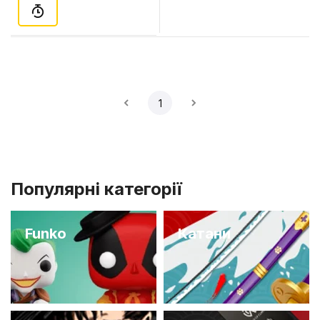
1
Популярні категорії
Funko
Катани