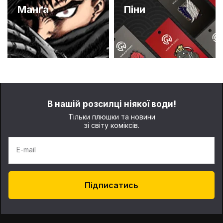
Манґа
Піни
В нашій розсилці ніякої води!
Тільки плюшки та новини
зі світу коміксів.
E-mail
Підписатись