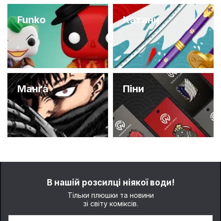
Funko
Катани
Манґа
Піни
В нашій розсилці ніякої води!
Тільки плюшки та новини
зі світу коміксів.