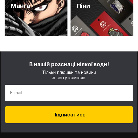
Манґа
Піни
В нашій розсилці ніякої води!
Тільки плюшки та новини
зі світу коміксів.
E-mail
Підписатись