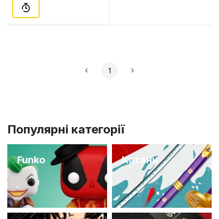
1
Популярні категорії
Funko
Катани