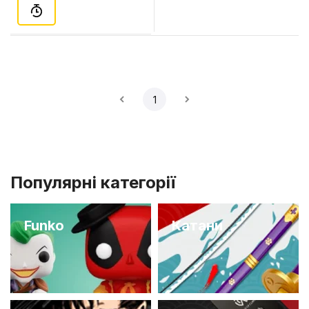
1
Популярні категорії
Funko
Катани