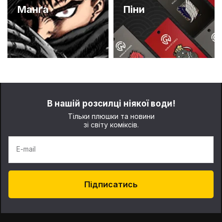
Манґа
Піни
В нашій розсилці ніякої води!
Тільки плюшки та новини
зі світу коміксів.
E-mail
Підписатись