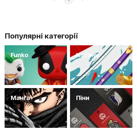
Популярні категорії
Funko
Катани
Манґа
Піни