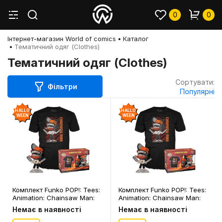
0
0
Інтернет-магазин World of comics
Каталог
Тематичний одяг (Clothes)
Тематичний одяг (Clothes)
Сортувати:
Фільтри
Популярні
HALLO
HALLO
WEEN
WEEN
Комплект Funko POP!: Tees:
Комплект Funko POP!: Tees:
Animation: Chainsaw Man:
Animation: Chainsaw Man:
Chainsaw Man (XL), (84314)
Chainsaw Man (M), (84312)
Немає в наявності
Немає в наявності