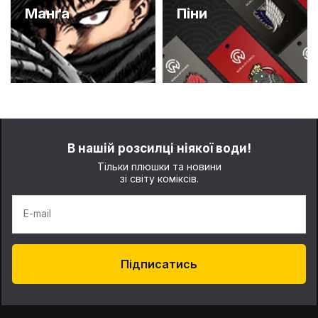
Манґа
Піни
В нашій розсилці ніякої води!
Тільки плюшки та новини
зі світу коміксів.
E-mail
Підписатись