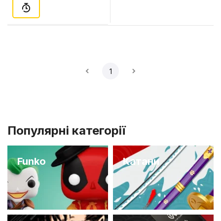
1
Популярні категорії
Funko
Катани