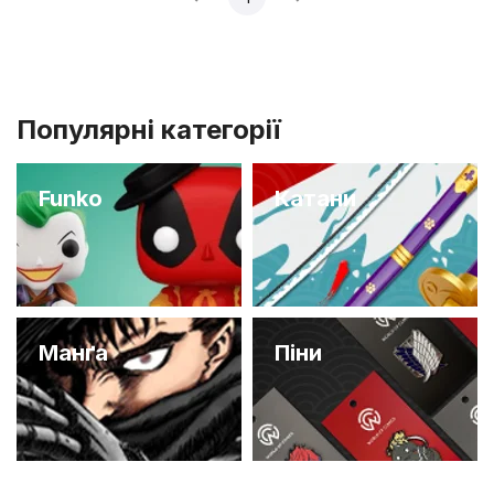
Популярні категорії
Funko
Катани
Манґа
Піни