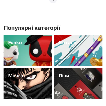
Популярні категорії
Funko
Катани
Манґа
Піни