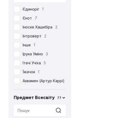
DC
53
Єдиноріг
1
Death Note
39
Єнот
7
Demon Slayer
38
Іноске Хашибіра
2
Dexter's Laboratory
1
Інтроверт
2
Diablo
6
Інше
1
Disney
6
Ірука Уміно
3
Elder Scrolls
4
Ітачі Учіха
5
Evangelion
2
Їжачок
1
Family Guy
4
Аквамен (Артур Каррі)
Ferrero
2
1
Friday the 13th
1
Акула
2
Предмет Всесвіту
77
Friends
3
Альпака
1
Game of Thrones
2
Аня Форджер (Об'єкт
«007»)