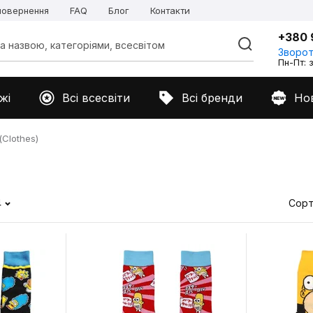
 повернення
FAQ
Блог
Контакти
+380 
Зворот
Пн-Пт: з
жі
Всі всесвіти
Всі бренди
Но
Clothes)
4
Сорт