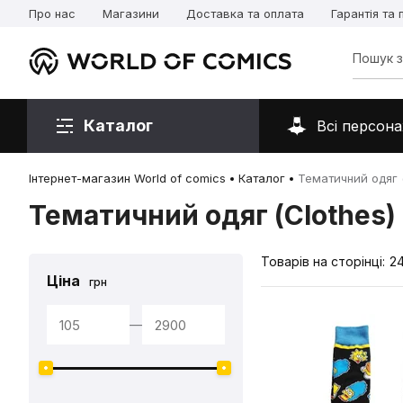
Про нас
Магазини
Доставка та оплата
Гарантія та
Каталог
Всі персона
Інтернет-магазин World of comics
Каталог
Тематичний одяг (
Тематичний одяг (Clothes)
Товарів на сторінці:
2
Ціна
грн
—