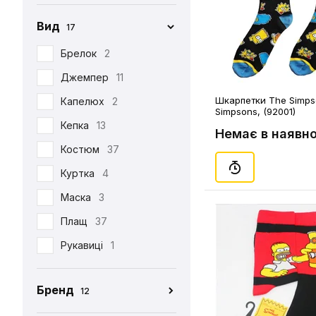
Вид
17
Брелок
2
Джемпер
11
Шкарпетки The Simps
Капелюх
2
Simpsons, (92001)
Кепка
13
Немає в наявно
Костюм
37
Куртка
4
Маска
3
Плащ
37
Рукавиці
1
Табі
37
Бренд
12
Футболка
390
CEH
176