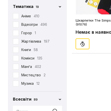
Фігурка Funko
29
Chop-Chop
86
Тематика
19
Хаорі
95
Cinereplicas
2
Аніме
410
Худі
38
Шкарпетки The Simps
Comic Con
27
Відеоігри
496
(91076)
Шапка
12
Creative Depo
63
Немає в наявно
Горор
1
Шарф
6
Difuzed
366
Жартівлива
197
Шкарпетки
510
Funko
34
Книги
58
Jinx
8
Комікси
135
Noskar
169
Манґа
402
Pyramid International
2
Мистецтво
2
Warner
5
Музика
12
•••
320
Мультфільми
220
Всесвіти
89
Новорічна
29
Патріотична
99