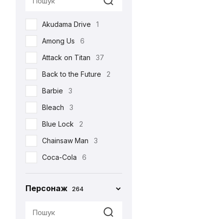
Реклама
17
Akudama Drive
1
Романтична
22
Among Us
6
Серіали
105
Attack on Titan
37
Спорт
4
Back to the Future
2
Фільми
213
Barbie
3
Шоу
3
Bleach
3
•••
159
Blue Lock
2
Chainsaw Man
3
Coca-Cola
6
Corpse Bride
1
Персонаж
264
Cuphead
2
Cyberpunk 2077
4