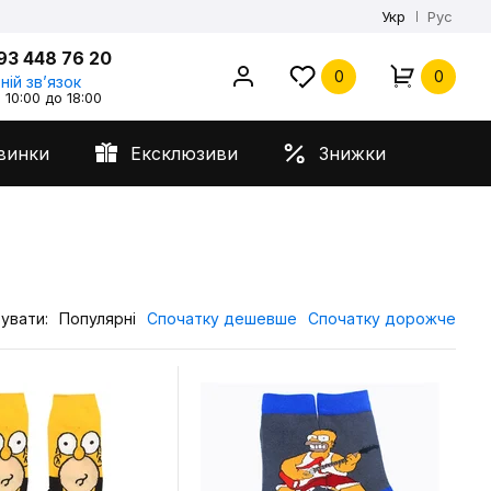
Укр
Рус
93 448 76 20
0
0
ній звʼязок
 10:00 до 18:00
винки
Ексклюзиви
Знижки
увати:
Популярні
Спочатку дешевше
Спочатку дорожче