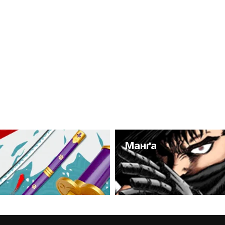
и
Манґа