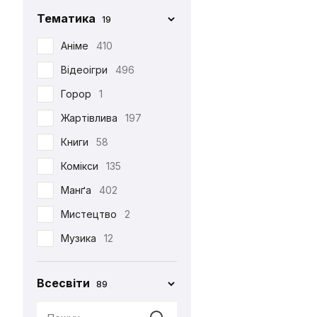
Фігурка Funko
29
Chop-Chop
86
Тематика
19
Хаорі
95
Cinereplicas
2
Аніме
410
Худі
38
Comic Con
27
Відеоігри
496
Шапка
12
Creative Depo
63
Горор
1
Шарф
6
Difuzed
366
Жартівлива
197
Шкарпетки
510
Funko
34
Книги
58
Jinx
8
Комікси
135
Noskar
169
Манґа
402
Pyramid International
2
Мистецтво
2
Warner
5
Музика
12
•••
320
Мультфільми
220
Всесвіти
89
Новорічна
29
Патріотична
99