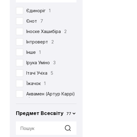
DC
53
Єдиноріг
1
Death Note
39
Єнот
7
Demon Slayer
38
Іноске Хашибіра
2
Dexter's Laboratory
1
Інтроверт
2
Diablo
6
Інше
1
Disney
6
Ірука Уміно
3
Elder Scrolls
4
Ітачі Учіха
5
Evangelion
2
Їжачок
1
Family Guy
4
Аквамен (Артур Каррі)
Ferrero
2
1
Friday the 13th
1
Акула
2
Предмет Всесвіту
77
Friends
3
Альпака
1
Game of Thrones
2
Аня Форджер (Об'єкт
«007»)