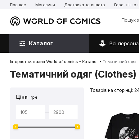
Про нас
Магазини
Доставка та оплата
Гарантія та
Каталог
Всі персона
Інтернет-магазин World of comics
Каталог
Тематичний одяг (
Тематичний одяг (Clothes)
Товарів на сторінці:
2
Ціна
грн
—