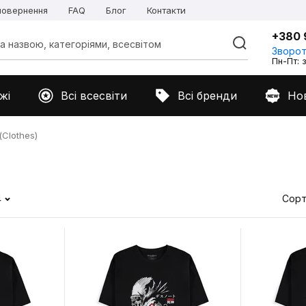
 повернення
FAQ
Блог
Контакти
+380 
Зворот
Пн-Пт: з
жі
Всі всесвіти
Всі бренди
Но
Clothes)
4
Сорт