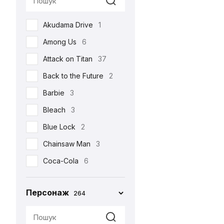
Реклама
17
Akudama Drive
1
Романтична
22
Among Us
6
Серіали
105
Attack on Titan
37
Спорт
4
Back to the Future
2
Фільми
213
Barbie
3
Шоу
3
Bleach
3
•••
159
Blue Lock
2
Chainsaw Man
3
Coca-Cola
6
Corpse Bride
1
Персонаж
264
Cuphead
2
Cyberpunk 2077
4