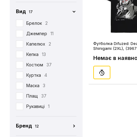
Вид
17
Брелок
2
Джемпер
11
Футболка Difuzed: Dea
Капелюх
2
Shinigami (2XL), (3967
Кепка
13
Немає в наявно
Костюм
37
Куртка
4
Маска
3
Плащ
37
Рукавиці
1
Табі
37
Бренд
12
Футболка
390
CEH
176