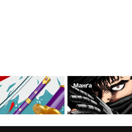
и
Манґа