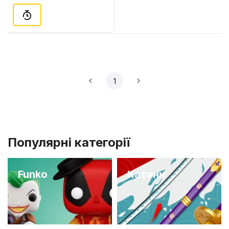
1
Популярні категорії
Funko
Катани