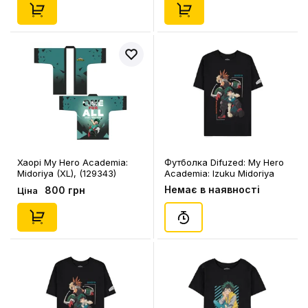
Хаорі My Hero Academia:
Футболка Difuzed: My Hero
Midoriya (XL), (129343)
Academia: Izuku Midoriya
and Katsuki Bakugo (L),
Немає в наявності
800 грн
Ціна
(362862)