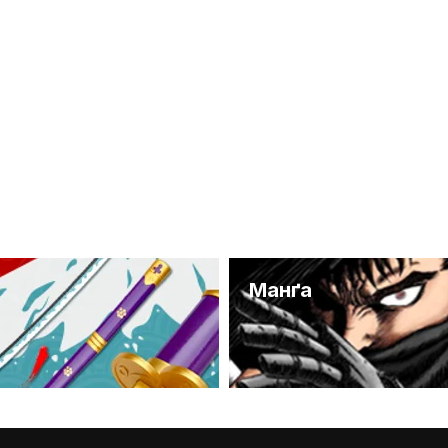
и
Манґа