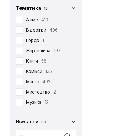
Фігурка Funko
29
Chop-Chop
86
Тематика
19
Хаорі
95
Cinereplicas
2
Аніме
410
Худі
38
Comic Con
27
Відеоігри
496
Шапка
12
Creative Depo
63
Горор
1
Шарф
6
Difuzed
366
Жартівлива
197
Шкарпетки
510
Funko
34
Книги
58
Jinx
8
Комікси
135
Noskar
169
Манґа
402
Pyramid International
2
Мистецтво
2
Warner
5
Музика
12
•••
320
Мультфільми
220
Всесвіти
89
Новорічна
29
Патріотична
99