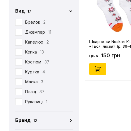
Вид
17
Брелок
2
Джемпер
11
Шкарпетки Noskar: Kit
Капелюх
2
«‎Твоя Ілюзія» (р. 36-4
Кепка
13
150 грн
Ціна
Костюм
37
Куртка
4
Маска
3
Плащ
37
Рукавиці
1
Табі
37
Бренд
12
Футболка
390
CEH
176