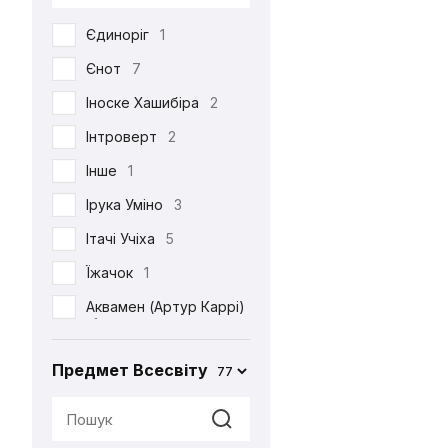
DC
53
Єдиноріг
1
Death Note
39
Єнот
7
Demon Slayer
38
Іноске Хашибіра
2
Dexter's Laboratory
1
Інтроверт
2
Diablo
6
Інше
1
Disney
6
Ірука Уміно
3
Elder Scrolls
4
Ітачі Учіха
5
Evangelion
2
Їжачок
1
Family Guy
4
Аквамен (Артур Каррі)
Ferrero
2
1
Friday the 13th
1
Акула
2
Предмет Всесвіту
77
Friends
3
Альпака
1
Game of Thrones
2
Аня Форджер (Об'єкт
«007»)