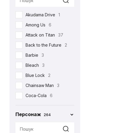
Реклама
17
Akudama Drive
1
Романтична
22
Among Us
6
Серіали
105
Attack on Titan
37
Спорт
4
Back to the Future
2
Фільми
213
Barbie
3
Шоу
3
Bleach
3
•••
159
Blue Lock
2
Chainsaw Man
3
Coca-Cola
6
Corpse Bride
1
Персонаж
264
Cuphead
2
Cyberpunk 2077
4