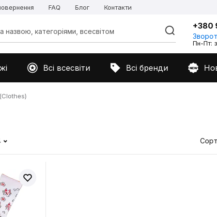
 повернення
FAQ
Блог
Контакти
+380 
Зворот
Пн-Пт: з
жі
Всі всесвіти
Всі бренди
Но
Clothes)
4
Сорт