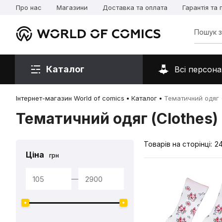
Про нас
Магазини
Доставка та оплата
Гарантія та
Каталог
Всі персона
Інтернет-магазин World of comics
Каталог
Тематичний одяг (
Тематичний одяг (Clothes)
Товарів на сторінці:
2
Ціна
грн
—