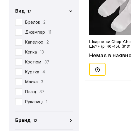
Вид
17
Брелок
2
Джемпер
11
Шкарпетки Chop-Chop
Капелюх
2
Шо?» (р. 40-45), (9131
Кепка
13
Немає в наявно
Костюм
37
Куртка
4
Маска
3
Плащ
37
Рукавиці
1
Табі
37
Бренд
12
Футболка
390
CEH
176