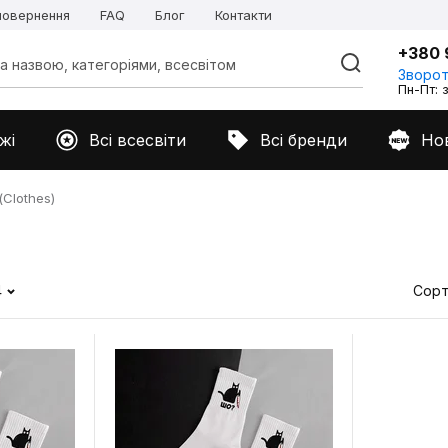
 повернення
FAQ
Блог
Контакти
+380 
Зворот
Пн-Пт: з
жі
Всі всесвіти
Всі бренди
Но
Clothes)
4
Сорт