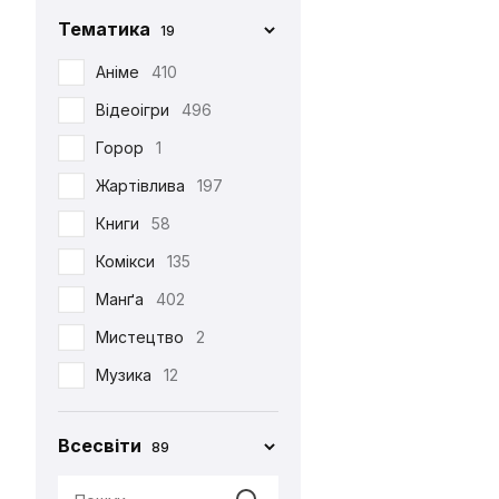
Фігурка Funko
29
Chop-Chop
86
Тематика
19
Хаорі
95
Cinereplicas
2
Аніме
410
Худі
38
Comic Con
27
Відеоігри
496
Шапка
12
Creative Depo
63
Горор
1
Шарф
6
Difuzed
366
Жартівлива
197
Шкарпетки
510
Funko
34
Книги
58
Jinx
8
Комікси
135
Noskar
169
Манґа
402
Pyramid International
2
Мистецтво
2
Warner
5
Музика
12
•••
320
Мультфільми
220
Всесвіти
89
Новорічна
29
Патріотична
99