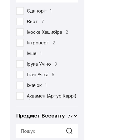
DC
53
Єдиноріг
1
Death Note
39
Єнот
7
Demon Slayer
38
Іноске Хашибіра
2
Dexter's Laboratory
1
Інтроверт
2
Diablo
6
Інше
1
Disney
6
Ірука Уміно
3
Elder Scrolls
4
Ітачі Учіха
5
Evangelion
2
Їжачок
1
Family Guy
4
Аквамен (Артур Каррі)
Ferrero
2
1
Friday the 13th
1
Акула
2
Предмет Всесвіту
77
Friends
3
Альпака
1
Game of Thrones
2
Аня Форджер (Об'єкт
«007»)