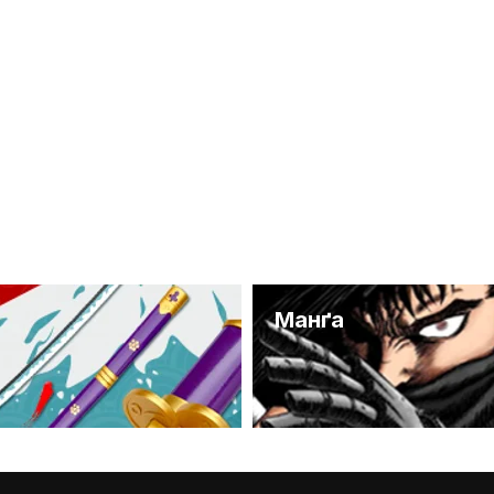
и
Манґа