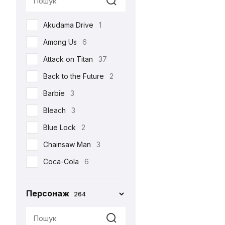
Реклама
17
Akudama Drive
1
Романтична
22
Among Us
6
Серіали
105
Attack on Titan
37
Спорт
4
Back to the Future
2
Фільми
213
Barbie
3
Шоу
3
Bleach
3
•••
159
Blue Lock
2
Chainsaw Man
3
Coca-Cola
6
Corpse Bride
1
Персонаж
264
Cuphead
2
Cyberpunk 2077
4