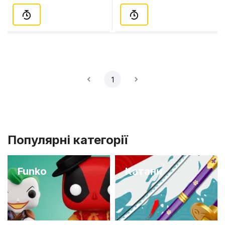
1
Популярні категорії
Funko
Катани