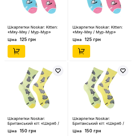
Шкарпетки Noskar: Kitten:
Шкарпетки Noskar: Kitten:
«Мяу-Мяу / Мур-Мур»
«Мяу-Мяу / Мур-Мур»
(короткі) (р. 41-46), (91568)
(короткі) (р. 36-40), (91567)
125 грн
125 грн
Ціна
Ціна
Шкарпетки Noskar:
Шкарпетки Noskar:
Британський кіт: «Шкряб /
Британський кіт: «Шкряб /
Царап» (р. 41-46), (91541)
Царап» (р. 36-40), (91540)
150 грн
150 грн
Ціна
Ціна