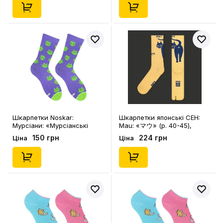
Шкарпетки Noskar:
Шкарпетки японські CEH:
Мурсіани: «Мурсіанські
Mau: «マウ» (р. 40-45),
Пригоди‎» (р. 41-46), (91627)
(91599)
150 грн
224 грн
Ціна
Ціна