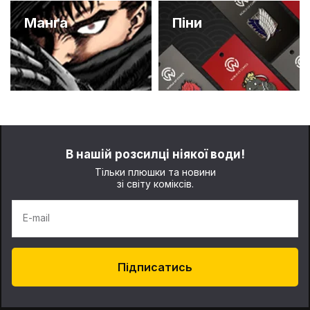
Манґа
Піни
В нашій розсилці ніякої води!
Тільки плюшки та новини
зі світу коміксів.
E-mail
Підписатись