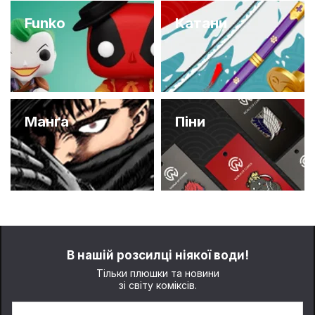
Funko
Катани
Манґа
Піни
В нашій розсилці ніякої води!
Тільки плюшки та новини
зі світу коміксів.