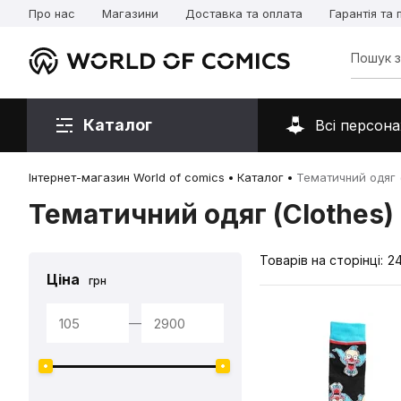
Про нас
Магазини
Доставка та оплата
Гарантія та
Каталог
Всі персона
Інтернет-магазин World of comics
Каталог
Тематичний одяг (
Тематичний одяг (Clothes)
Товарів на сторінці:
2
Ціна
грн
—