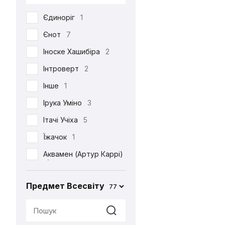
DC
53
Єдиноріг
1
Death Note
39
Єнот
7
Demon Slayer
38
Іноске Хашибіра
2
Dexter's Laboratory
1
Інтроверт
2
Diablo
6
Інше
1
Disney
6
Ірука Уміно
3
Elder Scrolls
4
Ітачі Учіха
5
Evangelion
2
Їжачок
1
Family Guy
4
Аквамен (Артур Каррі)
Ferrero
2
1
Friday the 13th
1
Акула
2
Предмет Всесвіту
77
Friends
3
Альпака
1
Game of Thrones
2
Аня Форджер (Об'єкт
«007»)