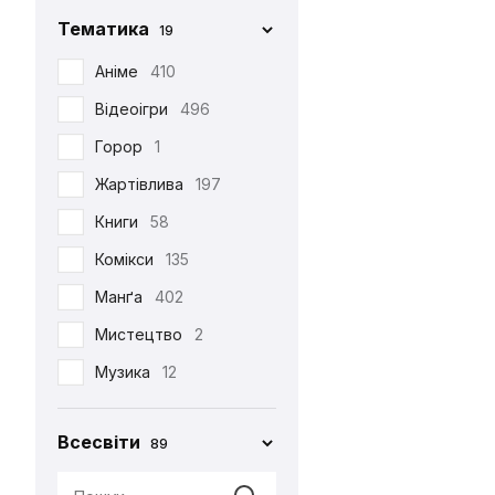
Фігурка Funko
29
Chop-Chop
86
Тематика
19
Хаорі
95
Cinereplicas
2
Аніме
410
Худі
38
Comic Con
27
Відеоігри
496
Шапка
12
Creative Depo
63
Горор
1
Шарф
6
Difuzed
366
Жартівлива
197
Шкарпетки
510
Funko
34
Книги
58
Jinx
8
Комікси
135
Noskar
169
Манґа
402
Pyramid International
2
Мистецтво
2
Warner
5
Музика
12
•••
320
Мультфільми
220
Всесвіти
89
Новорічна
29
Патріотична
99