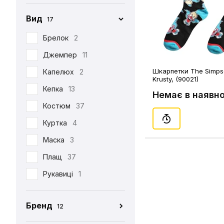
Вид
17
Брелок
2
Джемпер
11
Шкарпетки The Simps
Капелюх
2
Krusty, (90021)
Кепка
13
Немає в наявно
Костюм
37
Куртка
4
Маска
3
Плащ
37
Рукавиці
1
Табі
37
Бренд
12
Футболка
390
CEH
176