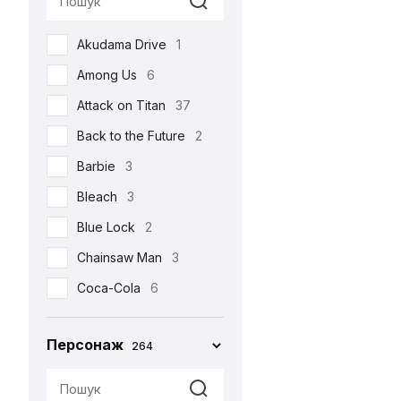
Реклама
17
Akudama Drive
1
Романтична
22
Among Us
6
Серіали
105
Attack on Titan
37
Спорт
4
Back to the Future
2
Фільми
213
Barbie
3
Шоу
3
Bleach
3
•••
159
Blue Lock
2
Chainsaw Man
3
Coca-Cola
6
Corpse Bride
1
Персонаж
264
Cuphead
2
Cyberpunk 2077
4