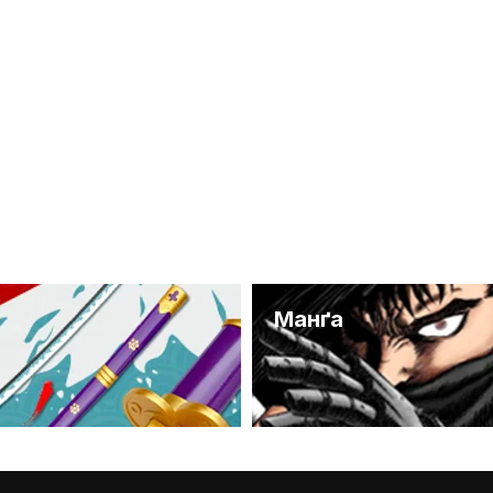
и
Манґа