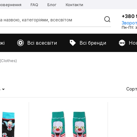
 повернення
FAQ
Блог
Контакти
+380 
Зворот
Пн-Пт: з
жі
Всі всесвіти
Всі бренди
Но
Clothes)
4
Сорт