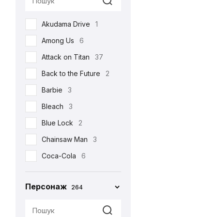
Реклама
17
Akudama Drive
1
Романтична
22
Among Us
6
Серіали
105
Attack on Titan
37
Спорт
4
Back to the Future
2
Фільми
213
Barbie
3
Шоу
3
Bleach
3
•••
159
Blue Lock
2
Chainsaw Man
3
Coca-Cola
6
Corpse Bride
1
Персонаж
264
Cuphead
2
Cyberpunk 2077
4