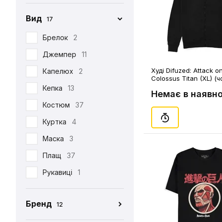
Вид
17
Брелок
2
Джемпер
11
Худі Difuzed: Attack on
Капелюх
2
Colossus Titan (XL) (чо
(388442)
Кепка
13
Немає в наявно
Костюм
37
Куртка
4
Маска
3
Плащ
37
Рукавиці
1
Табі
37
Бренд
12
Футболка
390
CEH
176