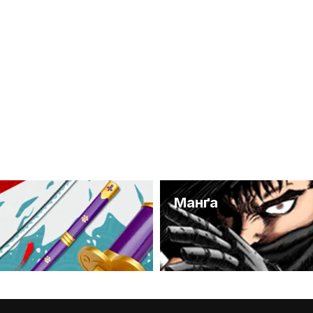
и
Манґа