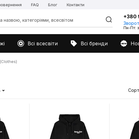
 повернення
FAQ
Блог
Контакти
+380 
Зворот
Пн-Пт: з
жі
Всі всесвіти
Всі бренди
Но
Clothes)
4
Сорт