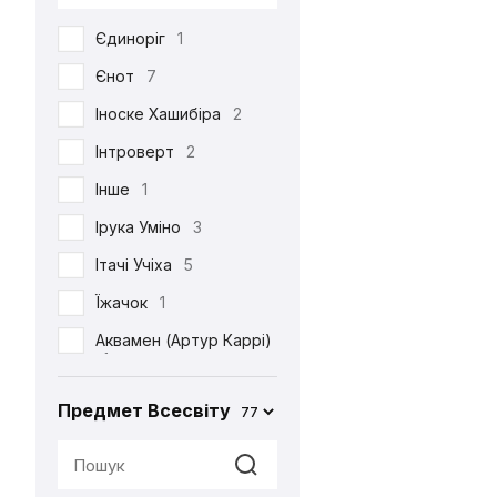
DC
53
Єдиноріг
1
Death Note
39
Єнот
7
Demon Slayer
38
Іноске Хашибіра
2
Dexter's Laboratory
1
Інтроверт
2
Diablo
6
Інше
1
Disney
6
Ірука Уміно
3
Elder Scrolls
4
Ітачі Учіха
5
Evangelion
2
Їжачок
1
Family Guy
4
Аквамен (Артур Каррі)
Ferrero
2
1
Friday the 13th
1
Акула
2
Предмет Всесвіту
77
Friends
3
Альпака
1
Game of Thrones
2
Аня Форджер (Об'єкт
«007»)