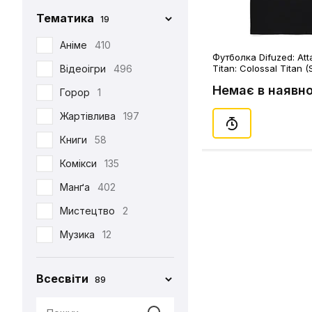
Фігурка Funko
29
Chop-Chop
86
Тематика
19
Хаорі
95
Cinereplicas
2
Аніме
410
Худі
38
Футболка Difuzed: Att
Comic Con
27
Відеоігри
496
Titan: Colossal Titan (
Шапка
12
Creative Depo
63
Немає в наявно
Горор
1
Шарф
6
Difuzed
366
Жартівлива
197
Шкарпетки
510
Funko
34
Книги
58
Jinx
8
Комікси
135
Noskar
169
Манґа
402
Pyramid International
2
Мистецтво
2
Warner
5
Музика
12
•••
320
Мультфільми
220
Всесвіти
89
Новорічна
29
Патріотична
99