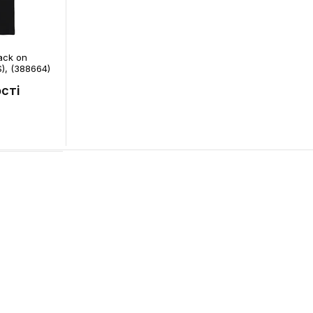
ack on
S), (388664)
сті