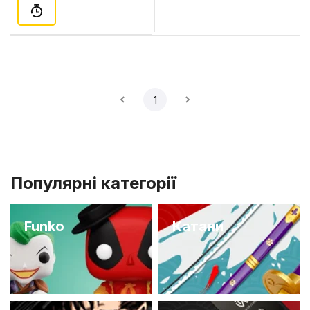
1
Популярні категорії
Funko
Катани