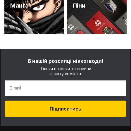
Манґа
Піни
В нашій розсилці ніякої води!
Тільки плюшки та новини
зі світу коміксів.
E-mail
Підписатись