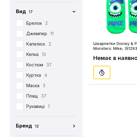
Вид
17
Брелок
2
Джемпер
11
Шкарпетки Disney & Pi
Капелюх
2
Monsters: Mike, (91293
Кепка
13
Немає в наявно
Костюм
37
Куртка
4
Маска
3
Плащ
37
Рукавиці
1
Табі
37
Бренд
12
Футболка
390
CEH
176