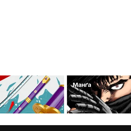
и
Манґа