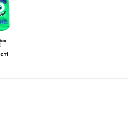
xar:
)
сті