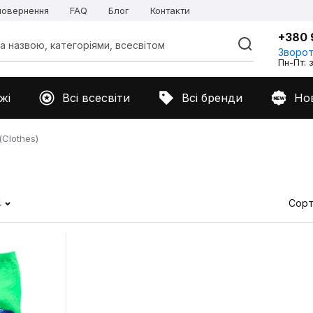
 повернення
FAQ
Блог
Контакти
+380 
Зворот
Пн-Пт: з
жі
Всі всесвіти
Всі бренди
Но
Clothes)
4
Сорт