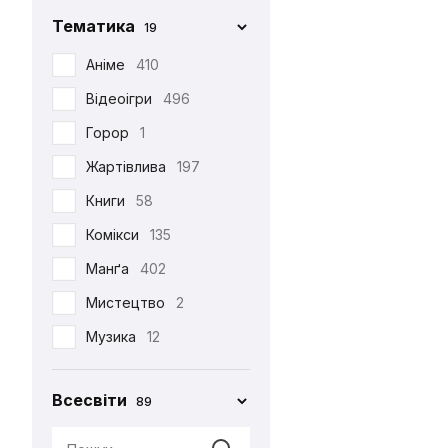
Фігурка Funko
29
Chop-Chop
86
Тематика
19
Хаорі
95
Cinereplicas
2
Аніме
410
Худі
38
Comic Con
27
Відеоігри
496
Шапка
12
Creative Depo
63
Горор
1
Шарф
6
Difuzed
366
Жартівлива
197
Шкарпетки
510
Funko
34
Книги
58
Jinx
8
Комікси
135
Noskar
169
Манґа
402
Pyramid International
2
Мистецтво
2
Warner
5
Музика
12
•••
320
Мультфільми
220
Всесвіти
89
Новорічна
29
Патріотична
99