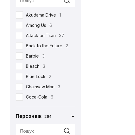
Реклама
17
Akudama Drive
1
Романтична
22
Among Us
6
Серіали
105
Attack on Titan
37
Спорт
4
Back to the Future
2
Фільми
213
Barbie
3
Шоу
3
Bleach
3
•••
159
Blue Lock
2
Chainsaw Man
3
Coca-Cola
6
Corpse Bride
1
Персонаж
264
Cuphead
2
Cyberpunk 2077
4