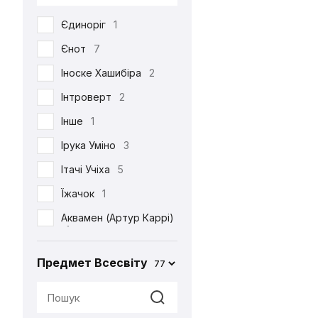
DC
53
Єдиноріг
1
Death Note
39
Єнот
7
Demon Slayer
38
Іноске Хашибіра
2
Dexter's Laboratory
1
Інтроверт
2
Diablo
6
Інше
1
Disney
6
Ірука Уміно
3
Elder Scrolls
4
Ітачі Учіха
5
Evangelion
2
Їжачок
1
Family Guy
4
Аквамен (Артур Каррі)
Ferrero
2
1
Friday the 13th
1
Акула
2
Предмет Всесвіту
77
Friends
3
Альпака
1
Game of Thrones
2
Аня Форджер (Об'єкт
«007»)