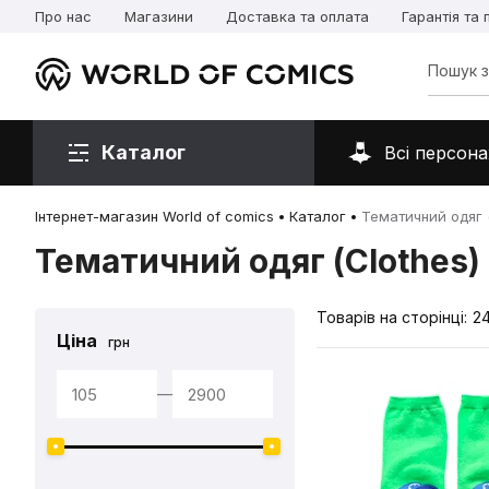
Про нас
Магазини
Доставка та оплата
Гарантія та
Каталог
Всі персона
Інтернет-магазин World of comics
Каталог
Тематичний одяг (
Тематичний одяг (Clothes)
Товарів на сторінці:
2
Ціна
грн
—