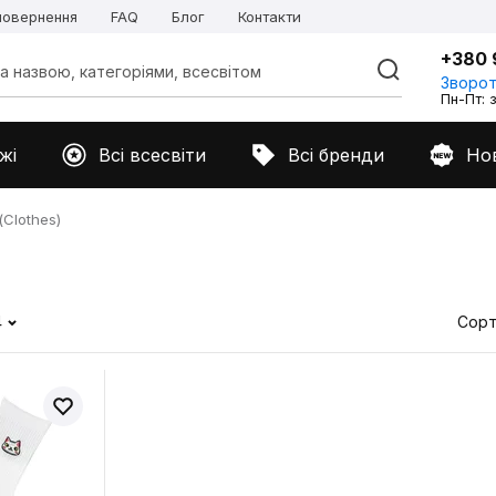
 повернення
FAQ
Блог
Контакти
+380 
Зворот
Пн-Пт: з
жі
Всі всесвіти
Всі бренди
Но
Clothes)
4
Сорт