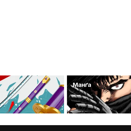
и
Манґа