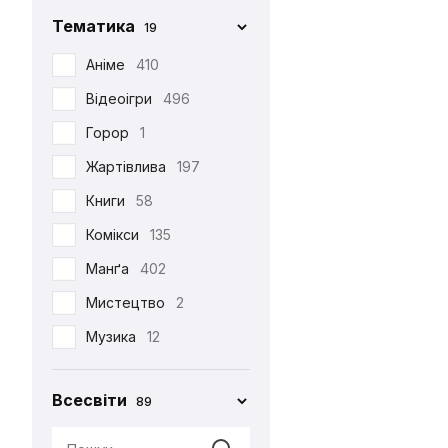
Фігурка Funko
29
Chop-Chop
86
Тематика
19
Хаорі
95
Cinereplicas
2
Аніме
410
Худі
38
Comic Con
27
Відеоігри
496
Шапка
12
Creative Depo
63
Горор
1
Шарф
6
Difuzed
366
Жартівлива
197
Шкарпетки
510
Funko
34
Книги
58
Jinx
8
Комікси
135
Noskar
169
Манґа
402
Pyramid International
2
Мистецтво
2
Warner
5
Музика
12
•••
320
Мультфільми
220
Всесвіти
89
Новорічна
29
Патріотична
99