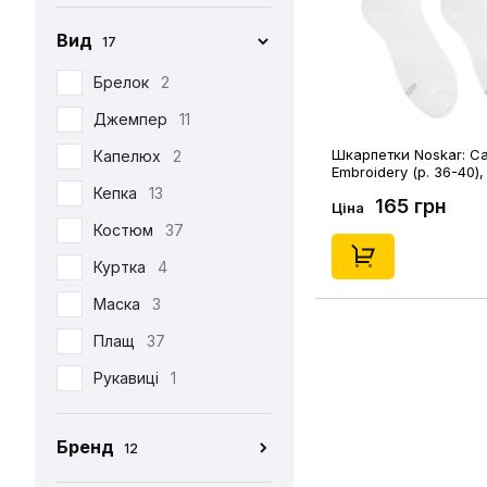
Вид
17
Брелок
2
Джемпер
11
Шкарпетки Noskar: Сa
Капелюх
2
Embroidery (р. 36-40),
Кепка
13
165 грн
Ціна
Костюм
37
Куртка
4
Маска
3
Плащ
37
Рукавиці
1
Табі
37
Бренд
12
Футболка
390
CEH
176