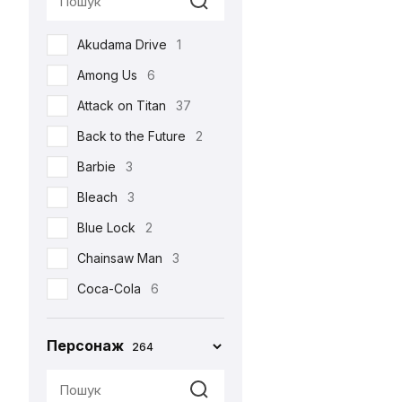
Реклама
17
Akudama Drive
1
Романтична
22
Among Us
6
Серіали
105
Attack on Titan
37
Спорт
4
Back to the Future
2
Фільми
213
Barbie
3
Шоу
3
Bleach
3
•••
159
Blue Lock
2
Chainsaw Man
3
Coca-Cola
6
Corpse Bride
1
Персонаж
264
Cuphead
2
Cyberpunk 2077
4