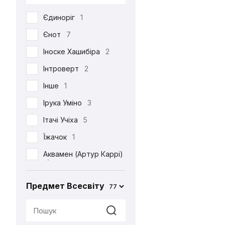
DC
53
Єдиноріг
1
Death Note
39
Єнот
7
Demon Slayer
38
Іноске Хашибіра
2
Dexter's Laboratory
1
Інтроверт
2
Diablo
6
Інше
1
Disney
6
Ірука Уміно
3
Elder Scrolls
4
Ітачі Учіха
5
Evangelion
2
Їжачок
1
Family Guy
4
Аквамен (Артур Каррі)
Ferrero
2
1
Friday the 13th
1
Акула
2
Предмет Всесвіту
77
Friends
3
Альпака
1
Game of Thrones
2
Аня Форджер (Об'єкт
«007»)