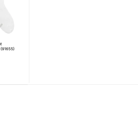
t
 (91655)