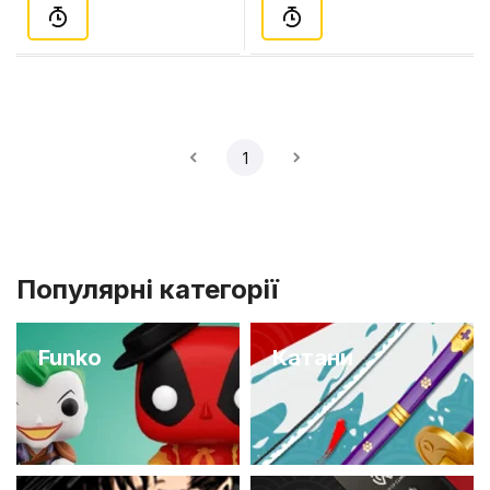
1
Популярні категорії
Funko
Катани