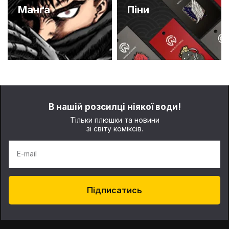
Манґа
Піни
В нашій розсилці ніякої води!
Тільки плюшки та новини
зі світу коміксів.
E-mail
Підписатись