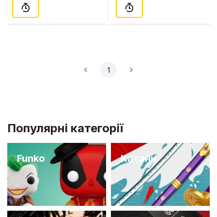
1
Популярні категорії
Funko
Катани