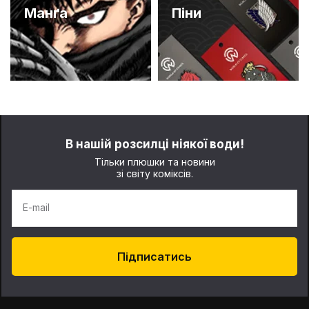
Манґа
Піни
В нашій розсилці ніякої води!
Тільки плюшки та новини
зі світу коміксів.
E-mail
Підписатись