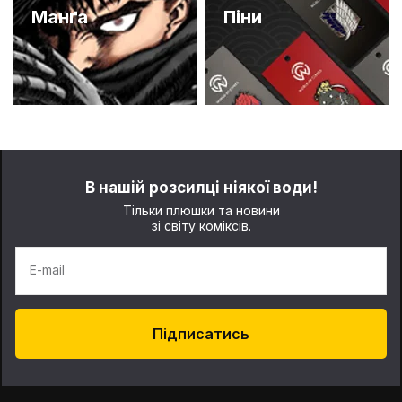
Манґа
Піни
В нашій розсилці ніякої води!
Тільки плюшки та новини
зі світу коміксів.
E-mail
Підписатись