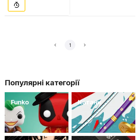
1
Популярні категорії
Funko
Катани