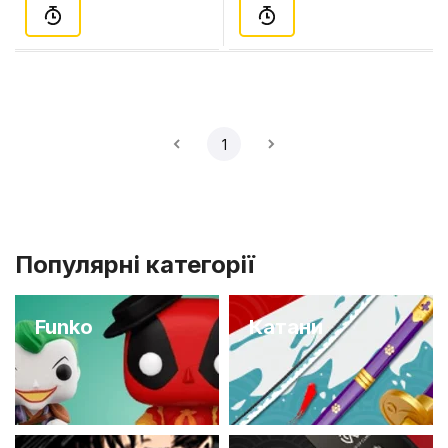
1
Популярні категорії
Funko
Катани