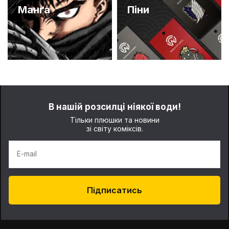
Манґа
Піни
В нашій розсилці ніякої води!
Тільки плюшки та новини
зі світу коміксів.
E-mail
Підписатись