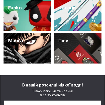
Funko
Катани
Манґа
Піни
В нашій розсилці ніякої води!
Тільки плюшки та новини
зі світу коміксів.