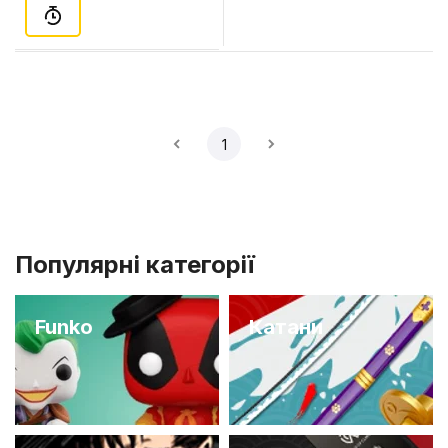
1
Популярні категорії
Funko
Катани