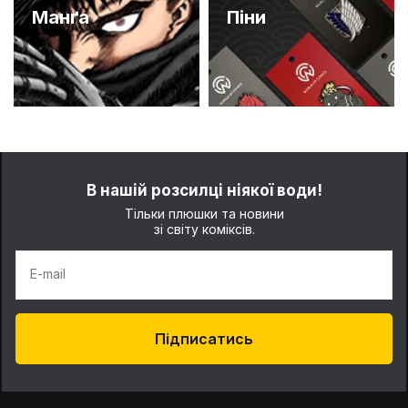
Манґа
Піни
В нашій розсилці ніякої води!
Тільки плюшки та новини
зі світу коміксів.
E-mail
Підписатись