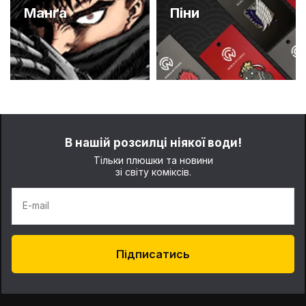
Манґа
Піни
В нашій розсилці ніякої води!
Тільки плюшки та новини
зі світу коміксів.
E-mail
Підписатись