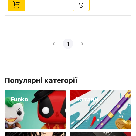
1
Популярні категорії
Funko
Катани