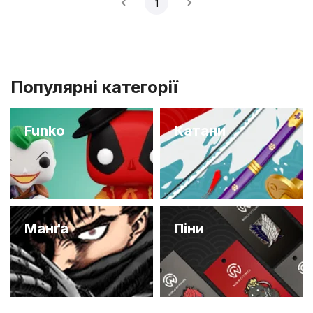
1
Популярні категорії
Funko
Катани
Манґа
Піни