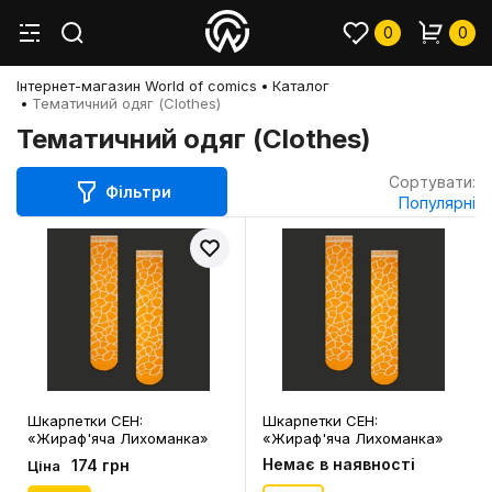
0
0
Інтернет-магазин World of comics
Каталог
Тематичний одяг (Clothes)
Тематичний одяг (Clothes)
Сортувати:
Фільтри
Популярні
Шкарпетки CEH:
Шкарпетки CEH:
«Жираф'яча Лихоманка»
«Жираф'яча Лихоманка»
(р. 35-39), (91435)
(р. 40-45), (91436)
Немає в наявності
174 грн
Ціна