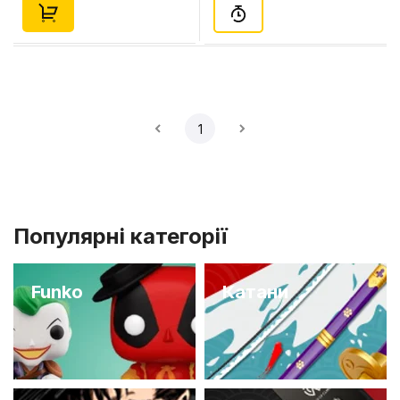
1
Популярні категорії
Funko
Катани