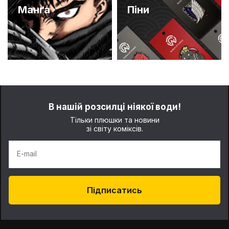
Манґа
Піни
В нашій розсилці ніякої води!
Тільки плюшки та новини
зі світу коміксів.
E-mail
Підписатись