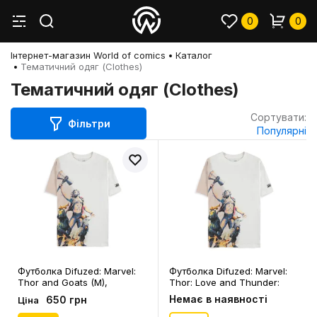
0
0
Інтернет-магазин World of comics
Каталог
Тематичний одяг (Clothes)
Тематичний одяг (Clothes)
Сортувати:
Фільтри
Популярні
Футболка Difuzed: Marvel:
Футболка Difuzed: Marvel:
Thor and Goats (M),
Thor: Love and Thunder:
(376302)
Thor and Goats (XL),
Немає в наявності
650 грн
Ціна
(376326)