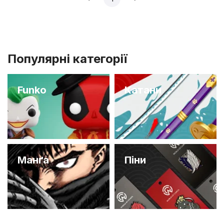
Популярні категорії
Funko
Катани
Манґа
Піни