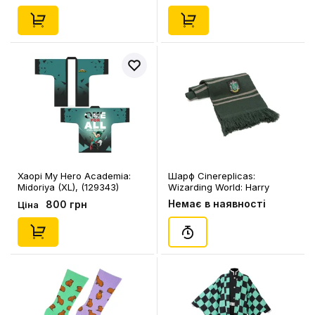
Хаорі My Hero Academia:
Шарф Cinereplicas:
Midoriya (XL), (129343)
Wizarding World: Harry
Potter: Hogwarts Houses:
Немає в наявності
800 грн
Ціна
Slytherin: Logo, (560585)