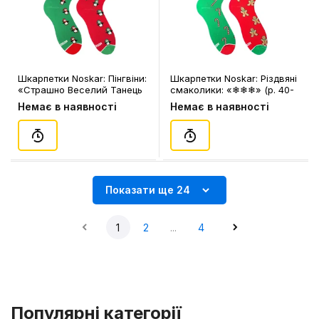
Шкарпетки Noskar: Пінгвіни:
Шкарпетки Noskar: Різдвяні
«‎Страшно Веселий Танець
смаколики: «❄❄❄» (р. 40-
Пінгвіна» (р. 41-46), (91617)
45), (91469)
Немає в наявності
Немає в наявності
Показати ще 24
1
2
...
4
Популярні категорії