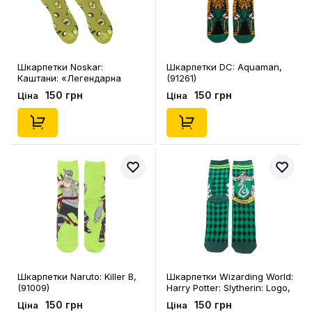
Шкарпетки Noskar:
Шкарпетки DC: Aquaman,
Каштани: «Легендарна
(91261)
Колючка» (хакі) (р. 36-40),
150 грн
150 грн
Ціна
Ціна
(91428)
Шкарпетки Naruto: Killer B,
Шкарпетки Wizarding World:
(91009)
Harry Potter: Slytherin: Logo,
(91078)
150 грн
150 грн
Ціна
Ціна