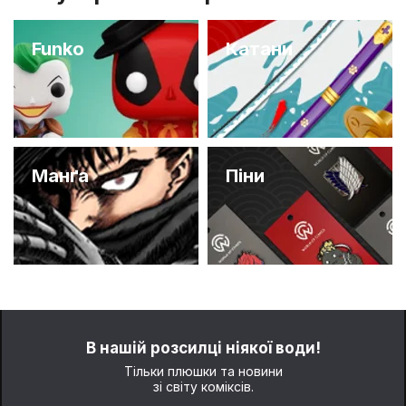
Funko
Катани
Манґа
Піни
В нашій розсилці ніякої води!
Тільки плюшки та новини
зі світу коміксів.