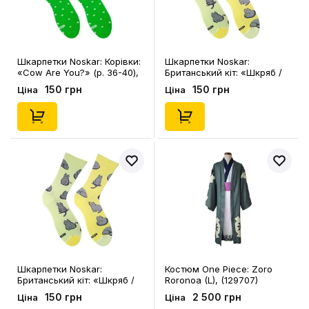
Шкарпетки Noskar: Корівки:
Шкарпетки Noskar:
«Cow Are You?» (р. 36-40),
Британський кіт: «Шкряб /
(91575)
Царап» (р. 41-46), (91541)
150 грн
150 грн
Ціна
Ціна
Шкарпетки Noskar:
Костюм One Piece: Zoro
Британський кіт: «Шкряб /
Roronoa (L), (129707)
Царап» (р. 36-40), (91540)
150 грн
2 500 грн
Ціна
Ціна