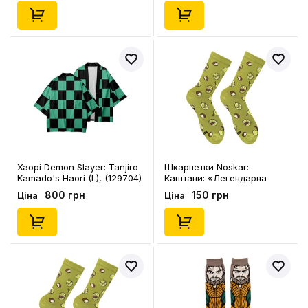
Хаорі Demon Slayer: Tanjiro
Шкарпетки Noskar:
Kamado's Haori (L), (129704)
Каштани: «Легендарна
Колючка» (хакі) (р. 41-46),
800 грн
150 грн
Ціна
Ціна
(91429)