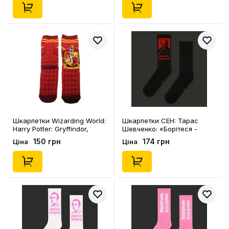
Шкарпетки Wizarding World:
Шкарпетки CEH: Тарас
Harry Potter: Gryffindor,
Шевченко: «Борітеся -
(91079)
поборете!» (р. 35-39),
150 грн
174 грн
Ціна
Ціна
(91538)