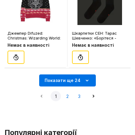
Джемпер Difuzed:
Шкарпетки CEH: Тарас
Christmas: Wizarding World:
Шевченко: «Борітеся -
Harry Potter: Hogwarts
поборете!» (р. 40-45),
Немає в наявності
Немає в наявності
Houses: «Draco Dormiens
(91539)
Nunquam Titillandus» (L)
(чол.), (387339)
Показати ще 24
1
2
3
Популярні категорії