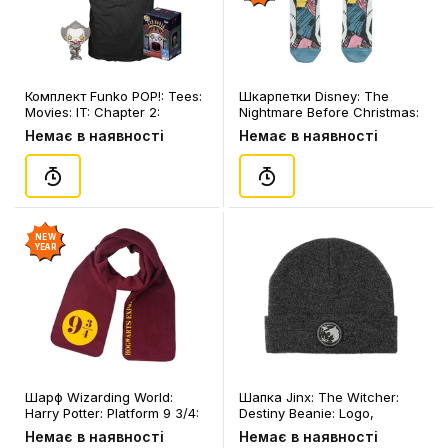
Комплект Funko POP!: Tees:
Шкарпетки Disney: The
Movies: IT: Chapter 2:
Nightmare Before Christmas:
Pennywise w/ Beaver Hat
Sally, (91250)
Немає в наявності
Немає в наявності
(M), (42420)
NEW
YEAR
Шарф Wizarding World:
Шапка Jinx: The Witcher:
Harry Potter: Platform 9 3/4:
Destiny Beanie: Logo,
Logo, (129223)
(315069)
Немає в наявності
Немає в наявності