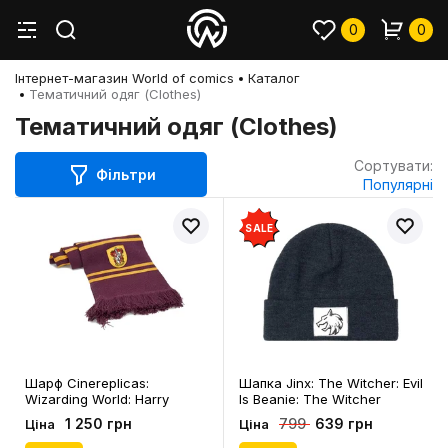
0
0
Інтернет-магазин World of comics
Каталог
Тематичний одяг (Clothes)
Тематичний одяг (Clothes)
Сортувати:
Фільтри
Популярні
SALE
Шарф Cinereplicas:
Шапка Jinx: The Witcher: Evil
Wizarding World: Harry
Is Beanie: The Witcher
Potter: Hogwarts Houses:
Medallion, (314662)
1 250 грн
639 грн
799
Ціна
Ціна
Gryffindor: Logo, (567157)