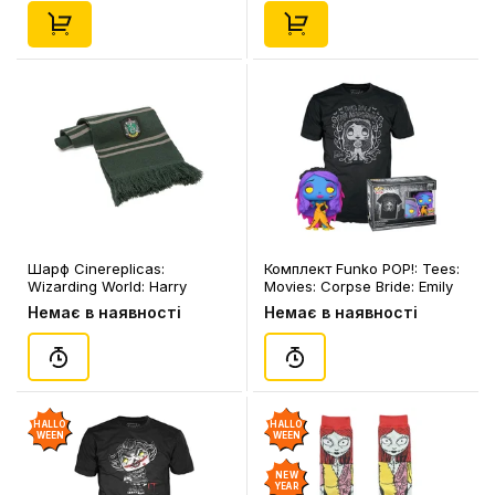
Шарф Cinereplicas:
Комплект Funko POP!: Tees:
Wizarding World: Harry
Movies: Corpse Bride: Emily
Potter: Hogwarts Houses:
(S) (Black Light), (72698)
Немає в наявності
Немає в наявності
Slytherin: Logo, (560585)
HALLO
HALLO
WEEN
WEEN
NEW
YEAR