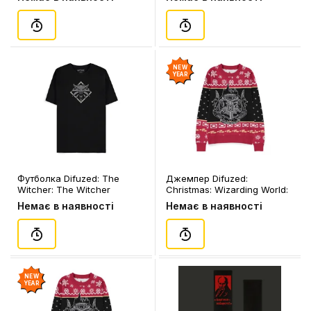
NEW
YEAR
Футболка Difuzed: The
Джемпер Difuzed:
Witcher: The Witcher
Christmas: Wizarding World:
Medallion (L), (401325)
Harry Potter: Hogwarts
Немає в наявності
Немає в наявності
Houses: «Draco Dormiens
Nunquam Titillandus» (M)
(чол.), (387322)
NEW
YEAR