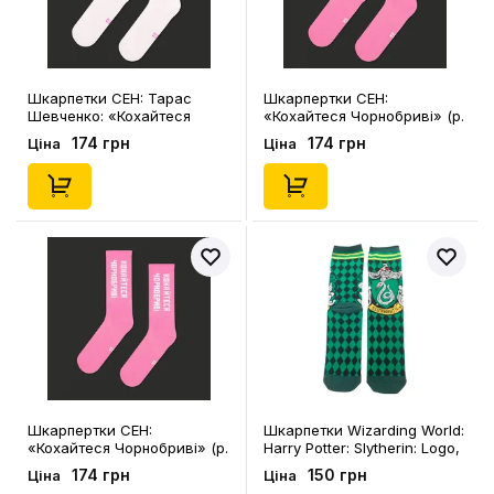
Шкарпетки CEH: Тарас
Шкарпертки CEH:
Шевченко: «Кохайтеся
«Кохайтеся Чорнобриві» (р.
Чорнобриві» (р. 40-45),
40-45), (91323)
174 грн
174 грн
Ціна
Ціна
(91326)
Шкарпертки CEH:
Шкарпетки Wizarding World:
«Кохайтеся Чорнобриві» (р.
Harry Potter: Slytherin: Logo,
35-39), (91324)
(91078)
174 грн
150 грн
Ціна
Ціна