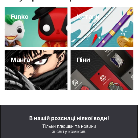
Funko
Катани
Манґа
Піни
В нашій розсилці ніякої води!
Тільки плюшки та новини
зі світу коміксів.