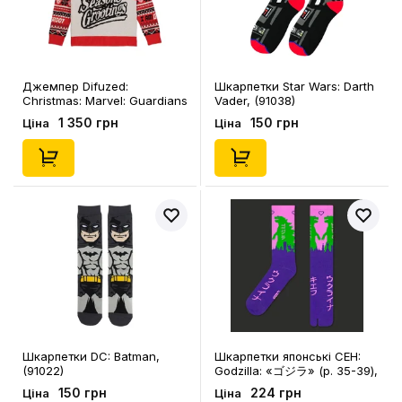
Джемпер Difuzed:
Шкарпетки Star Wars: Darth
Christmas: Marvel: Guardians
Vader, (91038)
of the Galaxy: Groot:
1 350 грн
150 грн
Ціна
Ціна
«‎Season's Grootings» (2XL),
(335101)
Шкарпетки DC: Batman,
Шкарпетки японські CEH:
(91022)
Godzilla: «ゴジラ» (р. 35-39),
(91514)
150 грн
224 грн
Ціна
Ціна