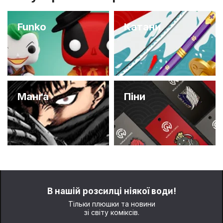
Funko
Катани
Манґа
Піни
В нашій розсилці ніякої води!
Тільки плюшки та новини
зі світу коміксів.