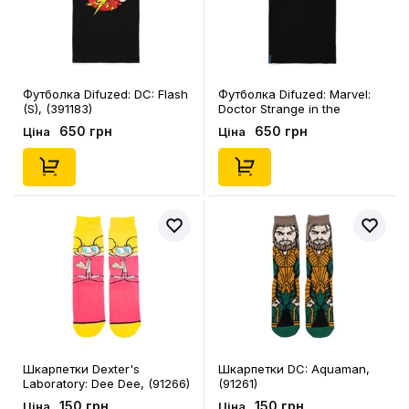
Футболка Difuzed: DC: Flash
Футболка Difuzed: Marvel:
(S), (391183)
Doctor Strange in the
Multiverse of Madness: Logo
650 грн
650 грн
Ціна
Ціна
(S), (368765)
Шкарпетки Dexter's
Шкарпетки DC: Aquaman,
Laboratory: Dee Dee, (91266)
(91261)
150 грн
150 грн
Ціна
Ціна