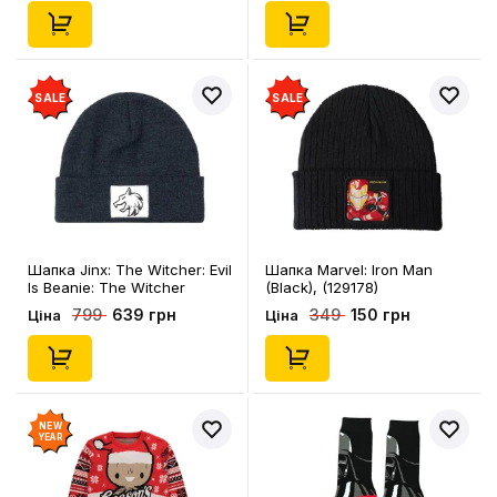
SALE
SALE
Шапка Jinx: The Witcher: Evil
Шапка Marvel: Iron Man
Is Beanie: The Witcher
(Black), (129178)
Medallion, (314662)
639 грн
150 грн
799
349
Ціна
Ціна
NEW
YEAR