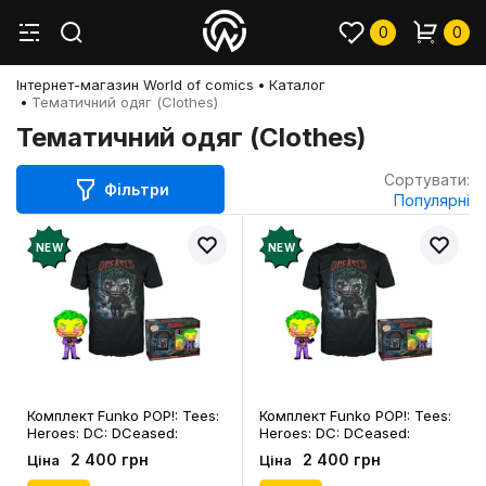
0
0
Інтернет-магазин World of comics
Каталог
Тематичний одяг (Clothes)
Тематичний одяг (Clothes)
Сортувати:
Фільтри
Популярні
NEW
NEW
Комплект Funko POP!: Tees:
Комплект Funko POP!: Tees:
Heroes: DC: DCeased:
Heroes: DC: DCeased:
Batman: The Jocker (Special
Batman: The Jocker (Special
2 400 грн
2 400 грн
Ціна
Ціна
Edition) (M), (45475)
Edition) (L), (45482)