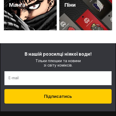
Манґа
Піни
В нашій розсилці ніякої води!
Тільки плюшки та новини
зі світу коміксів.
E-mail
Підписатись