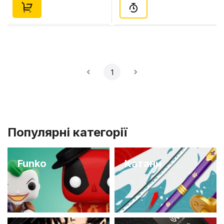
1
Популярні категорії
Funko
Катани