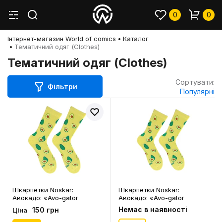
0
0
Інтернет-магазин World of comics
Каталог
Тематичний одяг (Clothes)
Тематичний одяг (Clothes)
Сортувати:
Фільтри
Популярні
Шкарпетки Noskar:
Шкарпетки Noskar:
Авокадо: «Avo-gator
Авокадо: «Avo-gator
Power» (р. 41-46), (91392)
Power» (р. 36-40), (91391)
Немає в наявності
150 грн
Ціна