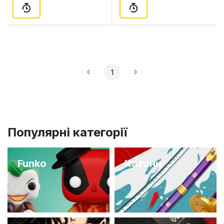
1
Популярні категорії
Funko
Катани