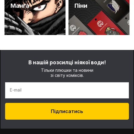
Манґа
Піни
В нашій розсилці ніякої води!
Тільки плюшки та новини
зі світу коміксів.
E-mail
Підписатись