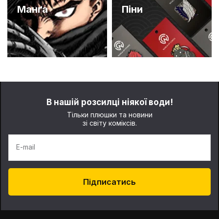
Манґа
Піни
В нашій розсилці ніякої води!
Тільки плюшки та новини
зі світу коміксів.
E-mail
Підписатись