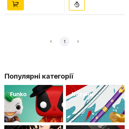
1
Популярні категорії
Funko
Катани