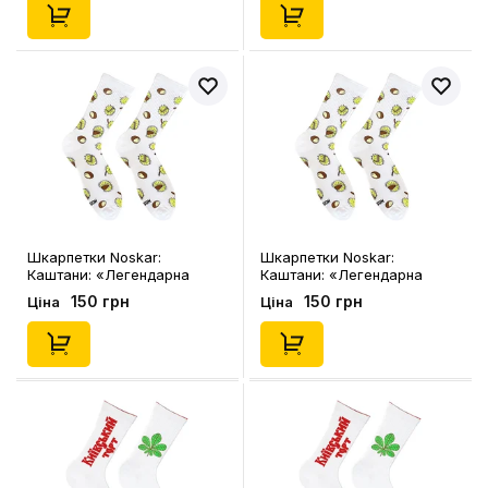
Шкарпетки Noskar:
Шкарпетки Noskar:
Каштани: «Легендарна
Каштани: «Легендарна
Колючка» (білі) (р. 41-46),
Колючка» (білі) (р. 36-40),
150 грн
150 грн
Ціна
Ціна
(91427)
(91426)