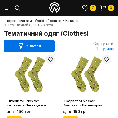
0
0
Інтернет-магазин World of comics
Каталог
Тематичний одяг (Clothes)
Тематичний одяг (Clothes)
Сортувати:
Фільтри
Популярні
Шкарпетки Noskar:
Шкарпетки Noskar:
Каштани: «Легендарна
Каштани: «Легендарна
Колючка» (хакі) (р. 41-46),
Колючка» (хакі) (р. 36-40),
150 грн
150 грн
Ціна
Ціна
(91429)
(91428)