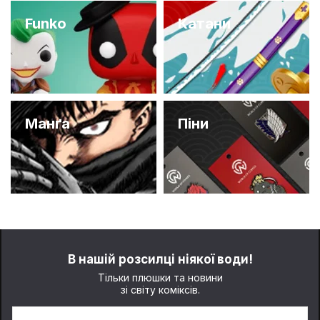
Funko
Катани
Манґа
Піни
В нашій розсилці ніякої води!
Тільки плюшки та новини
зі світу коміксів.