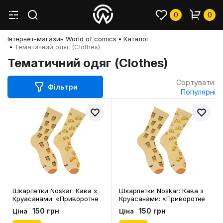
0
0
Інтернет-магазин World of comics
Каталог
Тематичний одяг (Clothes)
Тематичний одяг (Clothes)
Сортувати:
Фільтри
Популярні
Шкарпетки Noskar: Кава з
Шкарпетки Noskar: Кава з
Круасанами: «Приворотне
Круасанами: «Приворотне
Зілля» (р. 41-46), (91504)
Зілля» (р. 36-40), (91503)
150 грн
150 грн
Ціна
Ціна