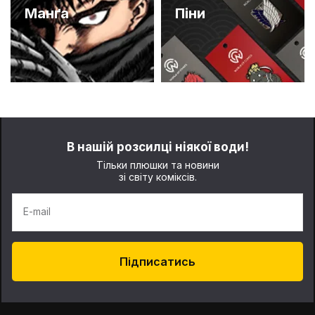
Манґа
Піни
В нашій розсилці ніякої води!
Тільки плюшки та новини
зі світу коміксів.
E-mail
Підписатись