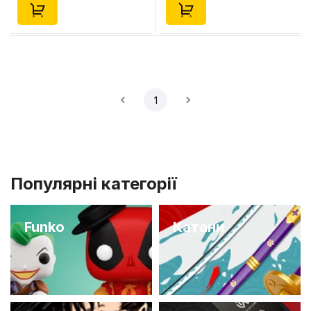
1
Популярні категорії
Funko
Катани