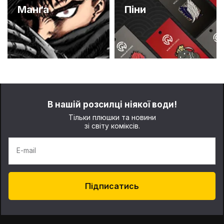
Манґа
Піни
В нашій розсилці ніякої води!
Тільки плюшки та новини
зі світу коміксів.
E-mail
Підписатись