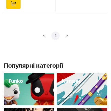
1
Популярні категорії
Funko
Катани