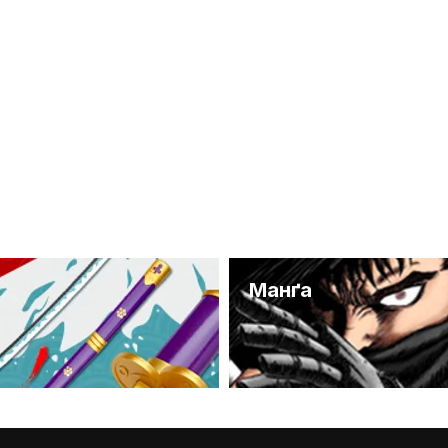
и
Манґа