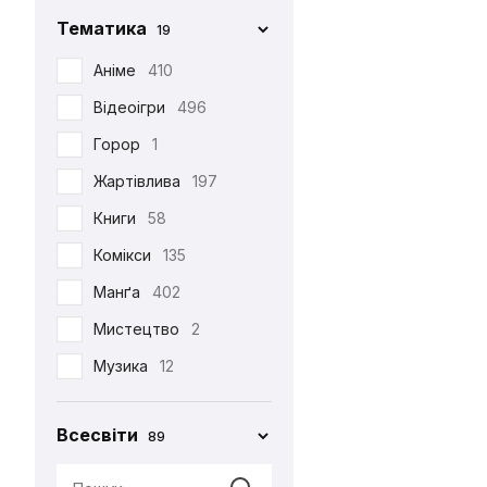
Фігурка Funko
29
Chop-Chop
86
Тематика
19
Хаорі
95
Cinereplicas
2
Аніме
410
Худі
38
Comic Con
27
Відеоігри
496
Шапка
12
Creative Depo
63
Горор
1
Шарф
6
Difuzed
366
Жартівлива
197
Шкарпетки
510
Funko
34
Книги
58
Jinx
8
Комікси
135
Noskar
169
Манґа
402
Pyramid International
2
Мистецтво
2
Warner
5
Музика
12
•••
320
Мультфільми
220
Всесвіти
89
Новорічна
29
Патріотична
99