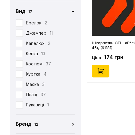
Вид
17
Брелок
2
Джемпер
11
Шкарпетки CEH: «F*ck 
Капелюх
2
45), (91181)
Кепка
13
174 грн
Ціна
Костюм
37
Куртка
4
Маска
3
Плащ
37
Рукавиці
1
Табі
37
Бренд
12
Футболка
390
CEH
176