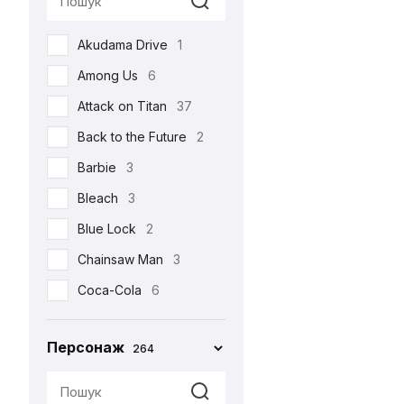
Реклама
17
Akudama Drive
1
Романтична
22
Among Us
6
Серіали
105
Attack on Titan
37
Спорт
4
Back to the Future
2
Фільми
213
Barbie
3
Шоу
3
Bleach
3
•••
159
Blue Lock
2
Chainsaw Man
3
Coca-Cola
6
Corpse Bride
1
Персонаж
264
Cuphead
2
Cyberpunk 2077
4