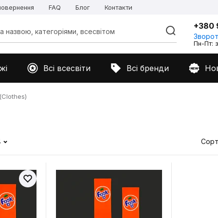
 повернення
FAQ
Блог
Контакти
+380 
Зворот
Пн-Пт: з
жі
Всі всесвіти
Всі бренди
Но
Clothes)
4
Сорт