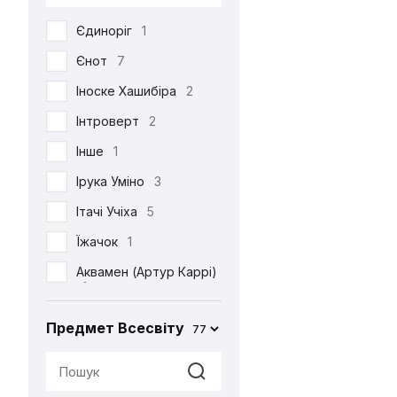
DC
53
Єдиноріг
1
Death Note
39
Єнот
7
Demon Slayer
38
Іноске Хашибіра
2
Dexter's Laboratory
1
Інтроверт
2
Diablo
6
Інше
1
Disney
6
Ірука Уміно
3
Elder Scrolls
4
Ітачі Учіха
5
Evangelion
2
Їжачок
1
Family Guy
4
Аквамен (Артур Каррі)
Ferrero
2
1
Friday the 13th
1
Акула
2
Предмет Всесвіту
77
Friends
3
Альпака
1
Game of Thrones
2
Аня Форджер (Об'єкт
«007»)