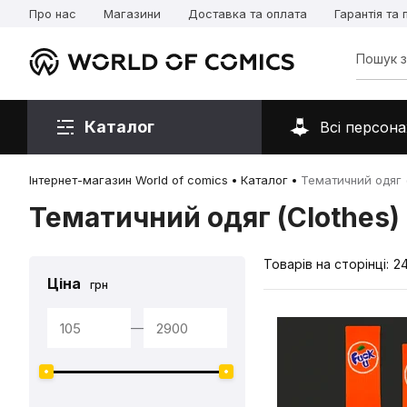
Про нас
Магазини
Доставка та оплата
Гарантія та
Каталог
Всі персона
Інтернет-магазин World of comics
Каталог
Тематичний одяг (
Тематичний одяг (Clothes)
Товарів на сторінці:
2
Ціна
грн
—