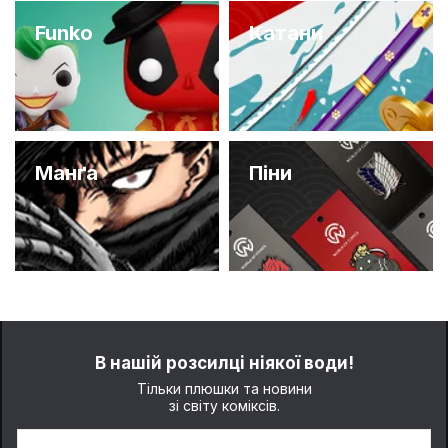
Funko
Катани
Манґа
Піни
В нашій розсилці ніякої води!
Тільки плюшки та новини
зі світу коміксів.