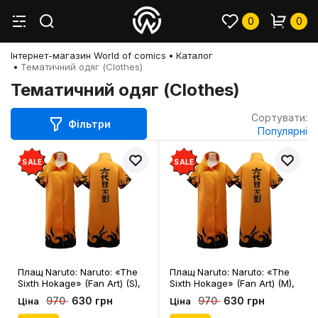
0
0
Інтернет-магазин World of comics
Каталог
Тематичний одяг (Clothes)
Тематичний одяг (Clothes)
Сортувати:
Фільтри
Популярні
SALE
SALE
Плащ Naruto: Naruto: «The
Плащ Naruto: Naruto: «The
Sixth Hokage» (Fan Art) (S),
Sixth Hokage» (Fan Art) (M),
(129416)
(129415)
630 грн
630 грн
970
970
Ціна
Ціна