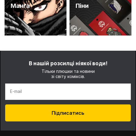
Манґа
Піни
В нашій розсилці ніякої води!
Тільки плюшки та новини
зі світу коміксів.
E-mail
Підписатись