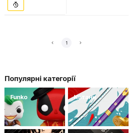
1
Популярні категорії
Funko
Катани