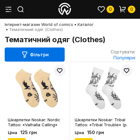
0
0
Інтернет-магазин World of comics
Каталог
Тематичний одяг (Clothes)
Тематичний одяг (Clothes)
Сортувати:
Фільтри
Популярні
Шкарпетки Noskar: Nordic
Шкарпетки Noskar: Tribal
Tattoo: «Valhalla Calling»
Tattoo: «Tribal Trouble» (р.
(короткі) (р. 41-46), (91671)
36-40), (91646)
125 грн
150 грн
Ціна
Ціна