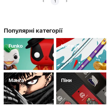
1
Популярні категорії
Funko
Катани
Манґа
Піни