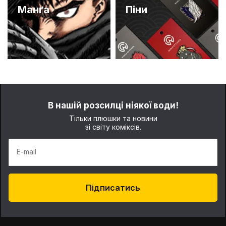
Манґа
Піни
В нашій розсилці ніякої води!
Тільки плюшки та новини
зі світу коміксів.
E-mail
Підписатись