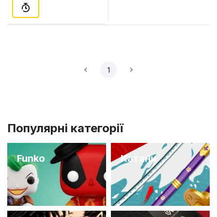
1
Популярні категорії
Funko
Катани